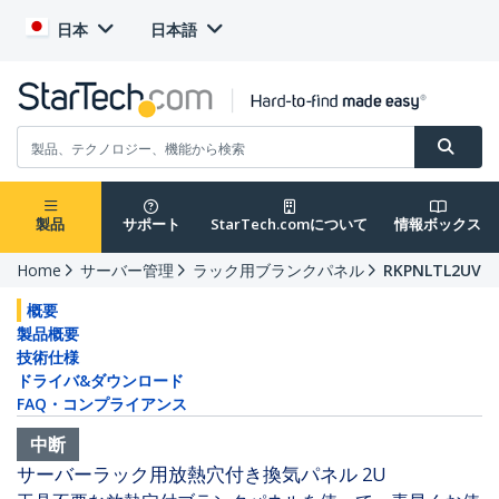
日本
日本語
製品
サポート
StarTech.comについて
情報ボックス
Home
サーバー管理
ラック用ブランクパネル
RKPNLTL2UV
概要
製品概要
技術仕様
ドライバ&ダウンロード
FAQ・コンプライアンス
中断
サーバーラック用放熱穴付き換気パネル 2U