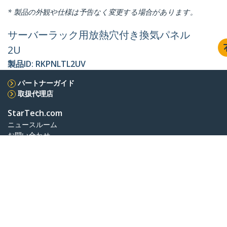
* 製品の外観や仕様は予告なく変更する場合があります。
サーバーラック用放熱穴付き換気パネル
2U
製品ID:
RKPNLTL2UV
パートナーガイド
取扱代理店
StarTech.com
ニュースルーム
お問い合わせ
会社情報
採用情報
品質とコンプライアンス
Blog
カスタマーサポート
知識ベース
ドライバ&ダウンロード