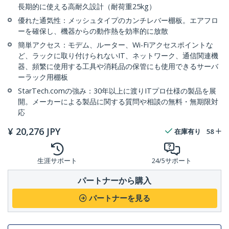
長期的に使える高耐久設計（耐荷重25kg）
優れた通気性：メッシュタイプのカンチレバー棚板。エアフロ
ーを確保し、機器からの動作熱を効率的に放散
簡単アクセス：モデム、ルーター、Wi-Fiアクセスポイントな
ど、ラックに取り付けられないIT、ネットワーク、通信関連機
器、頻繁に使用する工具や消耗品の保管にも使用できるサーバ
ーラック用棚板
StarTech.comの強み：30年以上に渡りITプロ仕様の製品を展
開。メーカーによる製品に関する質問や相談の無料・無期限対
応
¥
20,276
JPY
在庫有り
58
生涯サポート
24/5サポート
パートナーから購入
パートナーを見る