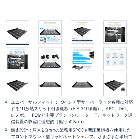
ユニバーサルフィット：19インチ型サーバーラック各種に対応
する1U放熱スリット付き棚板（EIA-310準拠）。APC、Dell、
レノボ、HPEなど主要ブランドのデータ、IT、ネットワーク通
信装置の収容に理想的（奥行50.8cm）
頑丈設計：厚さ2.0mmの業務用SPCC冷間圧延鋼板を使用した
フロントマウント型キャビネットシェルフ。さまざまな環境で