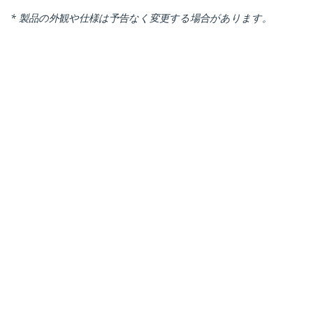
* 製品の外観や仕様は予告なく変更する場合があります。
こちらもお勧め
CABSHELF1U10
CABSHELF1U7V
1U 固定式サーバーラッ
1U サーバーラック棚板
ク棚板／AV & ネットワ
／19インチ装置ラック
ーク 19インチ装置ラッ
＆キャビネット用放熱
ク用カンチレバートレ
スリット付きカンチレ
イ／高耐久性スチール
バートレイ／高耐久性
／耐荷重20kg／奥行
スチール／耐荷重20kg