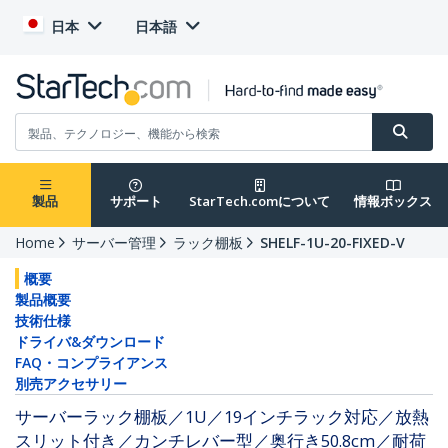
日本
日本語
製品
サポート
StarTech.comについて
情報ボックス
Home
サーバー管理
ラック棚板
SHELF-1U-20-FIXED-V
概要
製品概要
技術仕様
ドライバ&ダウンロード
FAQ・コンプライアンス
別売アクセサリー
サーバーラック棚板／1U／19インチラック対応／放熱
スリット付き／カンチレバー型／奥行き50.8cm／耐荷