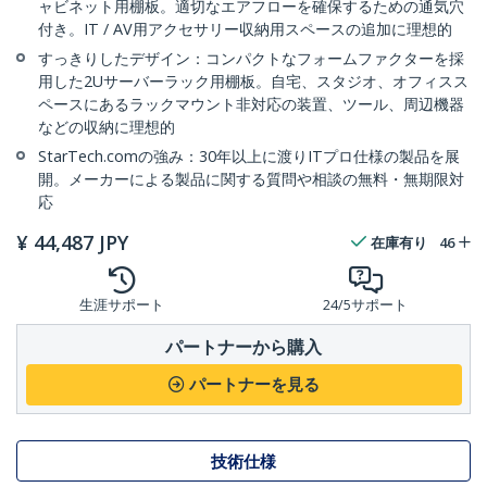
ャビネット用棚板。適切なエアフローを確保するための通気穴
付き。IT / AV用アクセサリー収納用スペースの追加に理想的
すっきりしたデザイン：コンパクトなフォームファクターを採
用した2Uサーバーラック用棚板。自宅、スタジオ、オフィスス
ペースにあるラックマウント非対応の装置、ツール、周辺機器
などの収納に理想的
StarTech.comの強み：30年以上に渡りITプロ仕様の製品を展
開。メーカーによる製品に関する質問や相談の無料・無期限対
応
¥
44,487
JPY
在庫有り
46
生涯サポート
24/5サポート
パートナーから購入
パートナーを見る
技術仕様