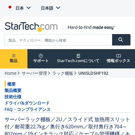
日本
日本語
製品
サポート
StarTech.comについて
情報ボックス
Home
サーバー管理
ラック棚板
UNISLDSHF192
概要
製品概要
技術仕様
ドライバ&ダウンロード
FAQ・コンプライアンス
サーバーラック棚板／2U／スライド式 放熱用スリット
付／耐荷重22.7kg／奥行き620mm／取付奥行き704～
802mm／19インチラック対応／ケーブル管理機構／キ