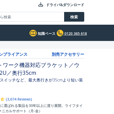
ドライバ&ダウンロード
検索
知識ベース
0120 365 618
コンプライアンス
別売アクセサリー
トワーク機器対応ブラケット／ウ
U／奥行35cm
スイッチなど、最大奥行きが35cmより短い装
(
3,674
Reviews
)
ITプロに選ばれる製品を30年以上に渡り展開。ライフタイ
クニカルサポート（月-金）