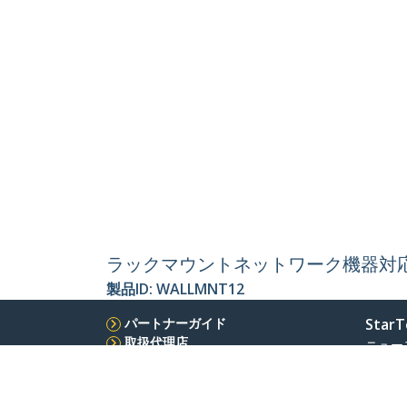
ラックマウントネットワーク機器対応
製品ID:
WALLMNT12
パートナーガイド
StarT
取扱代理店
ニュー
お問い
会社情
採用情