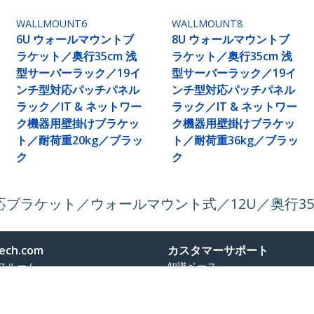
WALLMOUNT6
WALLMOUNT8
6U ウォールマウントブ
8U ウォールマウントブ
ラケット／奥行35cm 浅
ラケット／奥行35cm 浅
型サーバーラック／19イ
型サーバーラック／19イ
ンチ型対応パッチパネル
ンチ型対応パッチパネル
ラック／IT & ネットワー
ラック／IT & ネットワー
ク機器用壁掛けブラケッ
ク機器用壁掛けブラケッ
ト／耐荷重20kg／ブラッ
ト／耐荷重36kg／ブラッ
ク
ク
ブラケット／ウォールマウント式／12U／奥行35
ech.com
カスタマーサポート
スルーム
知識ベース
合わせ
ドライバ&ダウンロード
報
Support FAQs
報
サポート