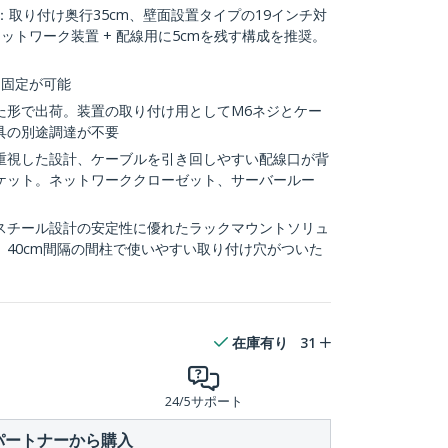
：取り付け奥行35cm、壁面設置タイプの19インチ対
ットワーク装置 + 配線用に5cmを残す構成を推奨。
に固定が可能
た形で出荷。装置の取り付け用としてM6ネジとケー
具の別途調達が不要
重視した設計、ケーブルを引き回しやすい配線口が背
ケット。ネットワーククローゼット、サーバールー
スチール設計の安定性に優れたラックマウントソリュ
40cm間隔の間柱で使いやすい取り付け穴がついた
在庫有り
31
24/5サポート
パートナーから購入