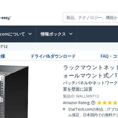
h.comについて
情報ボックス
T12
仕様
ドライバ&ダウンロード
FAQ・
ラックマウントネッ
ォールマウント式／12
パッチパネルやネットワーク
置を壁面に設置
製品ID:
WALLMNT12
Amazon Rating:
StarTech.comの利点：
ム保証、日本国内での無料テ