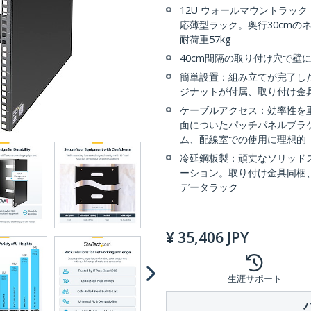
12U ウォールマウントラック
応薄型ラック。奥行30cmのネ
耐荷重57kg
40cm間隔の取り付け穴で壁
簡単設置：組み立てが完了し
ジナットが付属、取り付け金
ケーブルアクセス：効率性を
面についたパッチパネルブラ
ム、配線室での使用に理想的
冷延鋼板製：頑丈なソリッド
ーション。取り付け金具同梱、
データラック
¥
35,406
JPY
生涯サポート