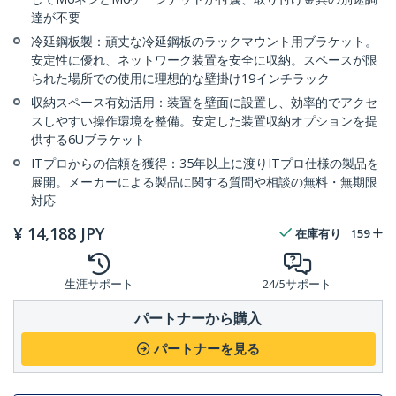
達が不要
冷延鋼板製：頑丈な冷延鋼板のラックマウント用ブラケット。
安定性に優れ、ネットワーク装置を安全に収納。スペースが限
られた場所での使用に理想的な壁掛け19インチラック
収納スペース有効活用：装置を壁面に設置し、効率的でアクセ
スしやすい操作環境を整備。安定した装置収納オプションを提
供する6Uブラケット
ITプロからの信頼を獲得：35年以上に渡りITプロ仕様の製品を
展開。メーカーによる製品に関する質問や相談の無料・無期限
対応
¥
14,188
JPY
在庫有り
159
生涯サポート
24/5サポート
パートナーから購入
パートナーを見る