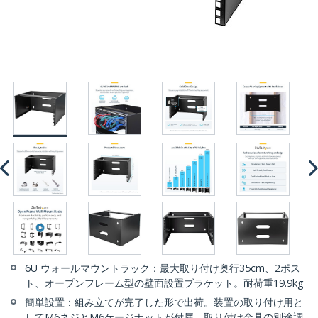
6U ウォールマウントラック：最大取り付け奥行35cm、2ポス
ト、オープンフレーム型の壁面設置ブラケット。耐荷重19.9kg
簡単設置：組み立てが完了した形で出荷。装置の取り付け用と
してM6ネジとM6ケージナットが付属、取り付け金具の別途調