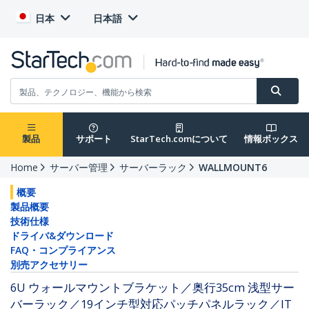
日本
日本語
製品
サポート
StarTech.comについて
情報ボックス
Home
サーバー管理
サーバーラック
WALLMOUNT6
概要
製品概要
技術仕様
ドライバ&ダウンロード
FAQ・コンプライアンス
別売アクセサリー
6U ウォールマウントブラケット／奥行35cm 浅型サー
バーラック／19インチ型対応パッチパネルラック／IT