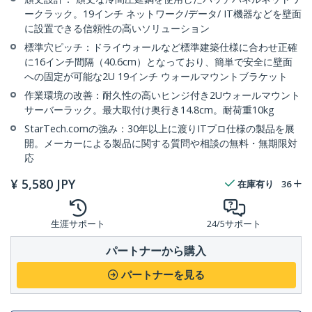
ークラック。19インチ ネットワーク/データ/ IT機器などを壁面
に設置できる信頼性の高いソリューション
標準穴ピッチ：ドライウォールなど標準建築仕様に合わせ正確
に16インチ間隔（40.6cm）となっており、簡単で安全に壁面
への固定が可能な2U 19インチ ウォールマウントブラケット
作業環境の改善：耐久性の高いヒンジ付き2Uウォールマウント
サーバーラック。最大取付け奥行き14.8cm。耐荷重10kg
StarTech.comの強み：30年以上に渡りITプロ仕様の製品を展
開。メーカーによる製品に関する質問や相談の無料・無期限対
応
¥
5,580
JPY
在庫有り
36
生涯サポート
24/5サポート
パートナーから購入
パートナーを見る