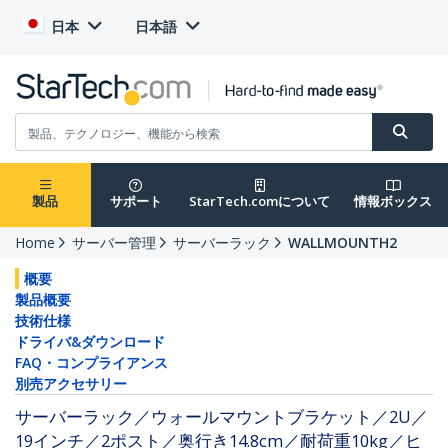
日本
日本語
製品
サポート
StarTech.comについて
情報ボックス
Home
サーバー管理
サーバーラック
WALLMOUNTH2
概要
製品概要
技術仕様
ドライバ&ダウンロード
FAQ・コンプライアンス
別売アクセサリー
サーバーラック／ウォールマウントブラケット／2U／
19インチ／2ポスト／奥行き14.8cm／耐荷重10kg／ヒ