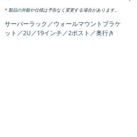
* 製品の外観や仕様は予告なく変更する場合があります。
サーバーラック／ウォールマウントブラケ
ット／2U／19インチ／2ポスト／奥行き
14.8cm／耐荷重10kg／ヒンジ機構／壁掛
けパッチパネルブラケット／ネットワーク
スイッチ 通信機器用 データセンターラッ
ク
製品ID:
WALLMOUNTH2
パートナーガイド
取扱代理店
StarTech.com
ニュースルーム
お問い合わせ
会社情報
採用情報