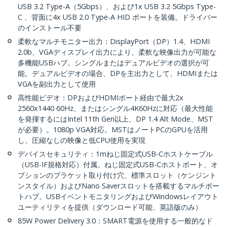
USB 3.2 Type-A（5Gbps）、および1x USB 3.2 5Gbps Type-
C 、背面に4x USB 2.0 Type-A HID ポートを装備。ドライバー
のインストール不要
柔軟なマルチモニター出力：DisplayPort（DP）1.4、HDMI
2.0b、VGAディスプレイ出力により、柔軟な映像出力が可能な
多機能USBハブ。シングルまたはデュアルビデオの選択が可
能。デュアルビデオの場合、DPを主出力として、HDMIまたは
VGAを副出力として使用
高性能ビデオ：DPおよびHDMIポート経由で最大2x
2560x1440 60Hz、またはシングル4K60Hzに対応（最大性能
を発揮するにはIntel 11th Gen以上、DP 1.4 Alt Mode、MST
が必要）。1080p VGA対応。MSTはノートPCのGPUを活用
し、圧縮なしの映像と低CPU使用を実現
デバイスセキュリティ：1mねじ固定式USB-Cホストケーブル
（USB-IF規格対応）付属。ねじ固定式USB-Cホストポート、オ
プションのブラケット取り付け穴、標準スロット（ケンジント
ンスタイル）およびNano Saverスロットを搭載するマルチポー
トハブ。USBイベントモニタリングおよびWindowsレイアウト
ユーティリティを提供（ダウンロード可能、英語版のみ）
85W Power Delivery 3.0：SMART電源を使用する一般的なド