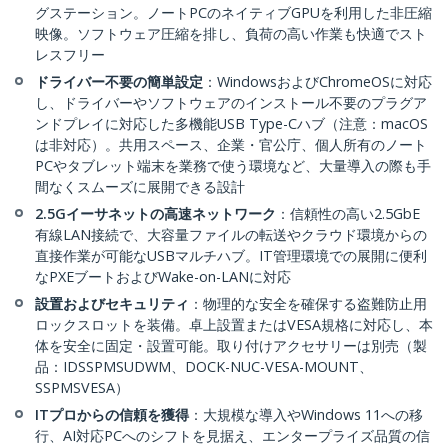
グステーション。ノートPCのネイティブGPUを利用した非圧縮
映像。ソフトウェア圧縮を排し、負荷の高い作業も快適でスト
レスフリー
ドライバー不要の簡単設定
：WindowsおよびChromeOSに対応
し、ドライバーやソフトウェアのインストール不要のプラグア
ンドプレイに対応した多機能USB Type-Cハブ（注意：macOS
は非対応）。共用スペース、企業・官公庁、個人所有のノート
PCやタブレット端末を業務で使う環境など、大量導入の際も手
間なくスムーズに展開できる設計
2.5Gイーサネットの高速ネットワーク
：信頼性の高い2.5GbE
有線LAN接続で、大容量ファイルの転送やクラウド環境からの
直接作業が可能なUSBマルチハブ。IT管理環境での展開に便利
なPXEブートおよびWake-on-LANに対応
設置およびセキュリティ
：物理的な安全を確保する盗難防止用
ロックスロットを装備。卓上設置またはVESA規格に対応し、本
体を安全に固定・設置可能。取り付けアクセサリーは別売（製
品：IDSSPMSUDWM、DOCK-NUC-VESA-MOUNT、
SSPMSVESA）
ITプロからの信頼を獲得
：大規模な導入やWindows 11への移
行、AI対応PCへのシフトを見据え、エンタープライズ品質の信