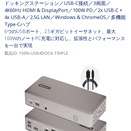
ドッキングステーション／USB-C接続／3画面／
4K60Hz HDMI & DisplayPort／100W PD／2x USB-C +
4x USB-A／2.5G LAN／Windows & ChromeOS／多機能
Type-Cハブ
6つのUSBポート、2.5ギガビットイーサネット、最大
100WのノートPC充電に対応し、拡張性とパフォーマンス
を一台で実現
製品ID:
150N-USB4DOCK-TRIPLE