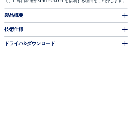
て、IT専門家達がStarTech.comを信頼する理由をご紹介します。
製品概要
技術仕様
ドライバ&ダウンロード
FAQ・コンプライアンス
別売アクセサリー
* 製品の外観や仕様は予告なく変更する場合があります。
こちらもお勧め