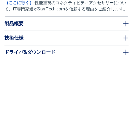
（ここに行く）
性能重視のコネクティビティアクセサリーについ
て、IT専門家達がStarTech.comを信頼する理由をご紹介します。
製品概要
技術仕様
ドライバ&ダウンロード
FAQ・コンプライアンス
別売アクセサリー
* 製品の外観や仕様は予告なく変更する場合があります。
こちらもお勧め