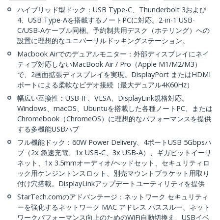
ハイブリッド型ドック：USB Type-C、Thunderbolt 3および
4、USB Type-Aを搭載するノートPCに対応。2-in-1 USB-
C/USB-Aケーブル同梱。予約制共用デスク（ホテリング）への
設置に理想的なユニバーサルドッキングステーション。
Macbook Airでのデュアルモニター：外部ディスプレイにネイ
ティブ対応しないMacBook Air / Pro（Apple M1/M2/M3）
で、2画面拡張ディスプレイを実現。DisplayPort またはHDMI
ポートによる柔軟なビデオ接続（最大デュアル4K60Hz）
幅広い互換性：USB-IF、VESA、DisplayLink規格対応。
Windows、macOS、Ubuntuを搭載した各種ノートPC、または
Chromebook（ChromeOS）に理想的なパフォーマンスを提供
する多機能USBハブ
フル機能ドック：60W Power Delivery、4ポートUSB 5Gbpsハ
ブ（2x 急速充電、1x USB-C、3x USB-A）、ギガビットイーサ
ネット、1x 3.5mmオーディオ/ヘッドセット、セキュリティロ
ック用ケンジントンスロット、別売マウントブラケット用取り
付け穴搭載。DisplayLinkアップデートユーティリティを提供
StarTech.comのアドバンテージ：ネットワーク セキュリティ
ーを強化するネットワーク MAC アドレス パススルー、ネット
ワークパフォーマンス向上のためのWiFi自動切換え、USBイベ