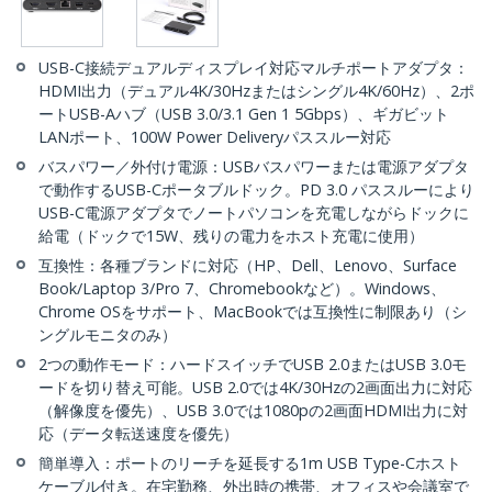
USB-C接続デュアルディスプレイ対応マルチポートアダプタ：
HDMI出力（デュアル4K/30Hzまたはシングル4K/60Hz）、2ポ
ートUSB-Aハブ（USB 3.0/3.1 Gen 1 5Gbps）、ギガビット
LANポート、100W Power Deliveryパススルー対応
バスパワー／外付け電源：USBバスパワーまたは電源アダプタ
で動作するUSB-Cポータブルドック。PD 3.0 パススルーにより
USB-C電源アダプタでノートパソコンを充電しながらドックに
給電（ドックで15W、残りの電力をホスト充電に使用）
互換性：各種ブランドに対応（HP、Dell、Lenovo、Surface
Book/Laptop 3/Pro 7、Chromebookなど）。Windows、
Chrome OSをサポート、MacBookでは互換性に制限あり（シ
ングルモニタのみ）
2つの動作モード：ハードスイッチでUSB 2.0またはUSB 3.0モ
ードを切り替え可能。USB 2.0では4K/30Hzの2画面出力に対応
（解像度を優先）、USB 3.0では1080pの2画面HDMI出力に対
応（データ転送速度を優先）
簡単導入：ポートのリーチを延長する1m USB Type-Cホスト
ケーブル付き。在宅勤務、外出時の携帯、オフィスや会議室で