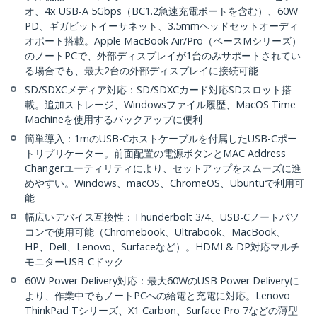
オ、4x USB-A 5Gbps（BC1.2急速充電ポートを含む）、60W
PD、ギガビットイーサネット、3.5mmヘッドセットオーディ
オポート搭載。Apple MacBook Air/Pro（ベースMシリーズ）
のノートPCで、外部ディスプレイが1台のみサポートされてい
る場合でも、最大2台の外部ディスプレイに接続可能
SD/SDXCメディア対応：SD/SDXCカード対応SDスロット搭
載。追加ストレージ、Windowsファイル履歴、MacOS Time
Machineを使用するバックアップに便利
簡単導入：1mのUSB-Cホストケーブルを付属したUSB-Cポー
トリプリケーター。前面配置の電源ボタンとMAC Address
Changerユーティリティにより、セットアップをスムーズに進
めやすい。Windows、macOS、ChromeOS、Ubuntuで利用可
能
幅広いデバイス互換性：Thunderbolt 3/4、USB-Cノートパソ
コンで使用可能（Chromebook、Ultrabook、MacBook、
HP、Dell、Lenovo、Surfaceなど）。HDMI & DP対応マルチ
モニターUSB-Cドック
60W Power Delivery対応：最大60WのUSB Power Deliveryに
より、作業中でもノートPCへの給電と充電に対応。Lenovo
ThinkPad Tシリーズ、X1 Carbon、Surface Pro 7などの薄型