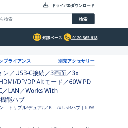
ドライバ&ダウンロード
検索
知識ベース
0120 365 618
コンプライアンス
別売アクセサリー
／USB-C接続／3画面／3x
／HDMI/DP/DP Altモード／60W PD
-C／LAN／Works With
／多機能ハブ
ン｜トリプル/デュアル4K｜7x USBハブ｜60W