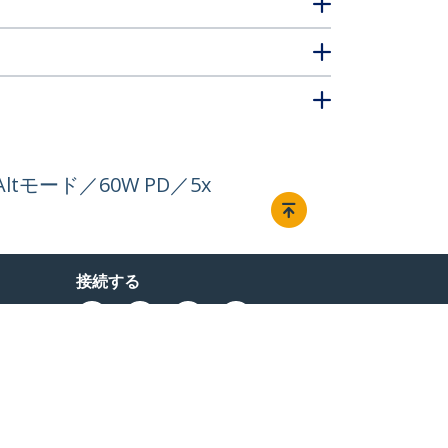
Altモード／60W PD／5x
接続する