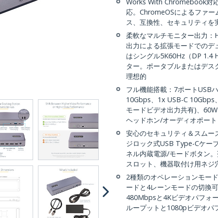
Works With Chromebook対
応。ChromeOSによるフ
ス、互換性、セキュリティを実
柔軟なマルチモニター出力：HDMI 
出力による拡張モードでのデュア
はシングル5K60Hz（DP 1
ター。ポータブルまたはデスクト
理想的
フル機能搭載：7ポートUSBハブ（2
10Gbps、1x USB-C 10Gbps、
モードビデオ出力共有)、60W P
ヘッドホン/オーディオポート
安心のセキュリティ＆スムー
ジロック式USB Type-C
ネル内蔵電源/モードボタン。盗
スロット、機器取付け用ネジ
2種類のオペレーションモード
ードと4レーンモードの切換可能
480Mbpsと4Kビデオパフォーマ
ループットと1080pビデオ