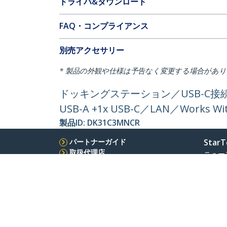
ドライバ&ダウンロード
FAQ・コンプライアンス
別売アクセサリー
* 製品の外観や仕様は予告なく変更する場合があ
ドッキングステーション／USB-C接続／3画面
USB-A +1x USB-C／LAN／Works
製品ID:
DK31C3MNCR
パートナーガイド
StarT
取扱代理店
ニュー
お問い
会社情
採用情
品質と
Blog