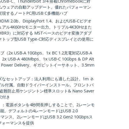
応USB-C、Thunderbolt 3/4 搭載Chromebookに対
ァームウェアの自動アップデート。優れたパフォーマン
現するノートPC用USB C多機能ハブ
2.0b、DisplayPort 1.4、およびUSB-Cビデオ
ル4K60Hzモニター出力、トリプル4K30Hzまた
.4 HBR3）に対応する MSTベースのビデオ変換アダプ
ップ型USB Type-C対応ディスプレイとの使用に
x USB-A 10Gbps、1x BC 1.2充電対応USB-A
2x USB-A 480Mbps、1x USB-C 10Gbps & DP Alt
ower Delivery、ギガビットイーサネット、3.5mm
ズなセットアップ：法人利用にも適した設計。1m ネ
ケーブル付属。自動ドライバーインストール。フロントパ
難防止用ケンジントン標準スロット& Nano Saver
穴付き
 ：電源ボタンを4秒間長押しすることで、2レーンモ
。デフォルトの4レーンモードはUSB 2.0
ンス、2レーンモードはUSB 3.2 Gen2 10Gbpsス
パフォーマンスを提供