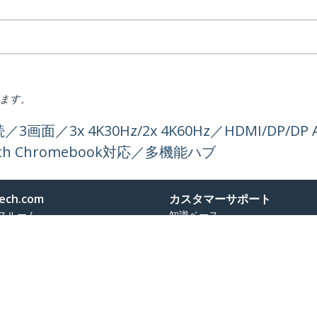
ります。
／3x 4K30Hz/2x 4K60Hz／HDMI/DP/DP 
 With Chromebook対応／多機能ハブ
ech.com
カスタマーサポート
スルーム
知識ベース
合わせ
ドライバ&ダウンロード
報
Support FAQs
報
サポート
コンプライアンス
保証に関する方針