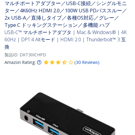
マルチポートアダプター／USB-C接続／シングルモニ
ター／4K60Hz HDMI 2.0／100W USB PDパススルー／
2x USB-A／直挿しタイプ／各種OS対応／グレー／
Type C ドッキングステーション／多機能 ハブ
USB-C™ マルチポートアダプタ | Mac & Windows® | 4K
60Hz | DP1.4 Altモード | HDMI 2.0 | Thunderbolt™ 3 互
換
製品ID:
DKT30ICHPD
Amazon Rating:
(
30
Reviews
)