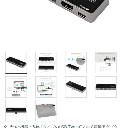
5つの機能：5-in-1タイプのUSB Type-Cマルチ変換アダプタ