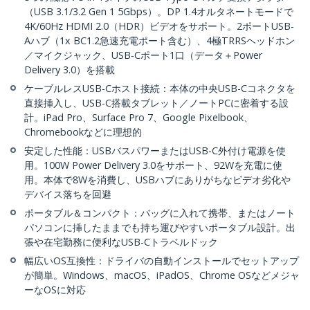
（USB 3.1/3.2 Gen 1 5Gbps）。DP 1.4オルタネートモードで
4K/60Hz HDMI 2.0（HDR）ビデオをサポート。2ポートUSB-
Aハブ（1x BC1.2急速充電ポート含む）、4極TRRSヘッドホン
／マイクジャック、USB-Cポート1口（データ＋Power
Delivery 3.0）を搭載
ケーブルレスUSB-Cホスト接続：本体の中央USB-Cコネクタを
直接挿入し、USB-C搭載タブレット／ノートPCに密着する設
計。iPad Pro、Surface Pro 7、Google Pixelbook、
Chromebookなどに理想的
安定した性能：USBバスパワーまたはUSB-C外付け電源を使
用。100W Power Delivery 3.0をサポート、92Wを充電に使
用。本体で8Wを消費し、USBハブにありがちなビデオ劣化や
デバイス落ちを回避
ポータブル＆コンパクト：バッグに入れて携帯、またはノート
パソコンに挿したままでも持ち運びやすいポータブル設計。出
張や在宅勤務に便利なUSB-Cトラベルドック
幅広いOS互換性：ドライバの自動インストールでセットアップ
が簡単。Windows、macOS、iPadOS、Chrome OSなどメジャ
ーなOSに対応