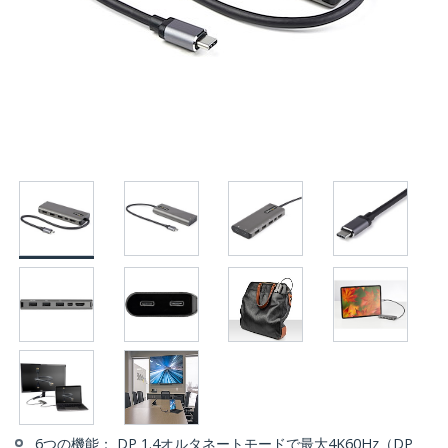
6つの機能： DP 1.4オルタネートモードで最大4K60Hz（DP