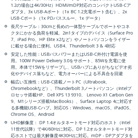
1.2の場合は4K/30Hz）HDMI/mDP対応のコンパクトUSB-Cア
ダプタ。3x USB-Aポート（1x BC 1.2充電ポート含む）、2x
USB-Cポート（1x PDパススルー、1x データ）
長尺ケーブル：30cmと長めの一体型ケーブルでポートやコネ
クタにかかる負荷を軽減。2in1タイプのデバイス（Surface Pro
7、iPad Pro、HP Elite x2など）やノートパソコンをライザー
に載せる場合に便利。USB4、Thunderbolt 3 & 4対応
安定した性能：USBバスパワーまたはUSB-C外付け電源を使
用。100W Power Delivery 3.0をサポート、85Wを充電に使
用。本体で15Wをリザーブし、USBハブにありがちなビデオ劣
化やデバイス落ちなど、電力オーバーによる不具合を回避
幅広い互換性：USB-C搭載ノートPC（Ultrabook、
Chromebookなど）、Thunderbolt 3ノートパソコン（Intelプ
ロセッサ搭載HP、Dell XPS 13 9310、 Lenovo X1 Carbon Gen
9、M1シリーズ搭載MacBooks）、Surface Laptop 4に対応す
る多機能USB-Cハブ。対応OS：Windows、macOS、iPadOS、
Chrome OS、Android
UHD解像度： DP 1.4オルタネートモード対応のホスト（Intel
11世代以降）で4K/60Hzに対応。DP 1.2オルタネートモード対
応ホストでは最大解像度4K30Hzに対応。mDP - DPアダプタを