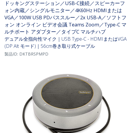
ドッキングステーション／USB-C接続／スピーカーフ
ォン内蔵／シングルモニター／4K60Hz HDMIまたは
VGA／100W USB PDパススルー／2x USB-A／ソフトフ
ォン オンライン ビデオ会議 Teams Zoom／Type-C マ
ルチポート アダプター／タイプC マルチハブ
デュアル全指向性マイク｜USB Type-C - HDMIまたはVGA
(DP Alt モード)｜56cm巻き取り式ケーブル
製品ID:
DKTBRSPMPD