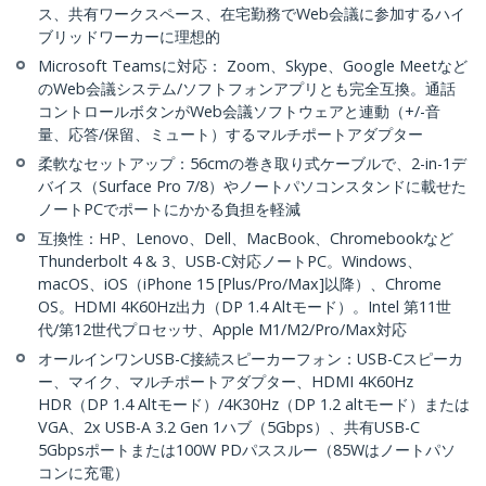
ス、共有ワークスペース、在宅勤務でWeb会議に参加するハイ
ブリッドワーカーに理想的
Microsoft Teamsに対応： Zoom、Skype、Google Meetなど
のWeb会議システム/ソフトフォンアプリとも完全互換。通話
コントロールボタンがWeb会議ソフトウェアと連動（+/-音
量、応答/保留、ミュート）するマルチポートアダプター
柔軟なセットアップ：56cmの巻き取り式ケーブルで、2-in-1デ
バイス（Surface Pro 7/8）やノートパソコンスタンドに載せた
ノートPCでポートにかかる負担を軽減
互換性：HP、Lenovo、Dell、MacBook、Chromebookなど
Thunderbolt 4 & 3、USB-C対応ノートPC。Windows、
macOS、iOS（iPhone 15 [Plus/Pro/Max]以降）、Chrome
OS。HDMI 4K60Hz出力（DP 1.4 Altモード）。Intel 第11世
代/第12世代プロセッサ、Apple M1/M2/Pro/Max対応
オールインワンUSB-C接続スピーカーフォン：USB-Cスピーカ
ー、マイク、マルチポートアダプター、HDMI 4K60Hz
HDR（DP 1.4 Altモード）/4K30Hz（DP 1.2 altモード）または
VGA、2x USB-A 3.2 Gen 1ハブ（5Gbps）、共有USB-C
5Gbpsポートまたは100W PDパススルー（85Wはノートパソ
コンに充電）