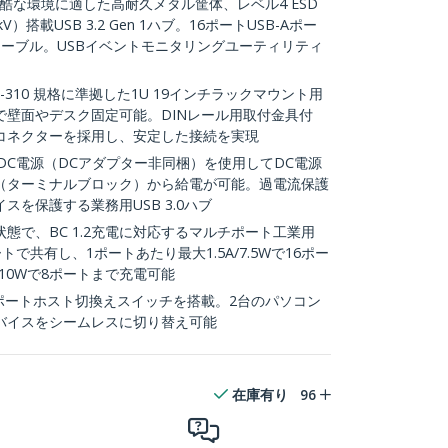
過酷な環境に適した高耐久メタル筐体、レベル4 ESD
）搭載USB 3.2 Gen 1ハブ。16ポートUSB-Aポー
トケーブル。USBイベントモニタリングユーティリティ
-310 規格に準拠した1U 19インチラックマウント用
で壁面やデスク固定可能。DINレール用取付金具付
コネクターを採用し、安定した接続を実現
のDC電源（DCアダプター非同梱）を使用してDC電源
台（ターミナルブロック）から給電が可能。過電流保護
を保護する業務用USB 3.0ハブ
態で、BC 1.2充電に対応するマルチポート工業用
トで共有し、1ポートあたり最大1.5A/7.5Wで16ポー
/10Wで8ポートまで充電可能
ポートホスト切換えスイッチを搭載。2台のパソコン
バイスをシームレスに切り替え可能
在庫有り
96