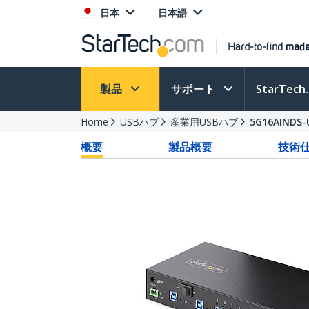
日本
日本語
製品
サポート
StarTec
Home
USBハブ
産業用USBハブ
5G16AINDS-
概要
製品概要
技術