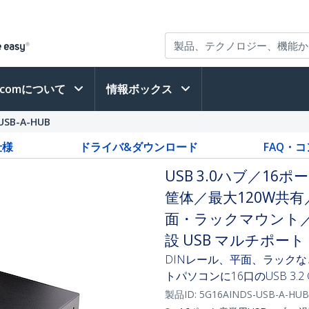
h.comについて
情報ボックス
USB-A-HUB
仕様
ドライバ&ダウンロード
FAQ・
USB 3.0ハブ／16ポ
筐体／最大120W共有
面・ラックマウント／工
設 USB マルチポー
DINレール、平面、ラック
トパソコンに16口のUSB 3.2 
製品ID:
5G16AINDS-USB-A-HUB