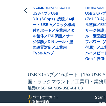
5G4AINDNP-USB-A-HUB
HB30A7AME
USBハブ／USB
USB 3.0
3.0（5Gbps）接続／4ポ
(7x USB
ート USB-A／ロック機構
ル筐体／ES
付きポート／産業用メタ
サージ保護／
ル筐体／ESD保護／サー
ル・壁面設
ジ保護／DINレール・壁
フパワー（
面設置対応／工業用
付属）／工
Type-Aハブ
ハイスピードU
Gen 1 (5G
USB 3.0ハブ／16ポート（16x U
面・ラックマウント／工業用・業務用／T
製品ID:
5G16AINDS-USB-A-HUB
パートナーガイド
StarT
取扱代理店
ニュー