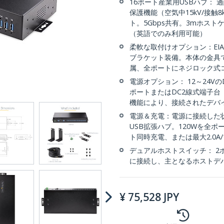
16ポート産業用USBハブ： 
保護機能（空気中15kV/接触8kV
ト。5Gbps共有。3mホス
（英語でのみ利用可能）
柔軟な取付けオプション：EIA
ブラケット装備。本体の金具
属、全ポートにネジロック式
電源オプション： 12～24V
ポートまたはDC2線式端子
機能により、接続されたデバイス
電源＆充電：電源に接続した状
USB拡張ハブ。120Wを全ポー
ト同時充電、または最大2.0A
デュアルホストスイッチ： 2
に接続し、主となるホストデ
¥
75,528
JPY