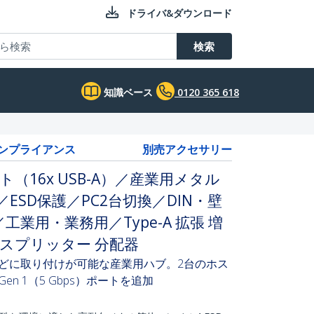
ドライバ&ダウンロード
検索
知識ベース
0120 365 618
コンプライアンス
別売アクセサリー
ート（16x USB-A）／産業用メタル
／ESD保護／PC2台切換／DIN・壁
業用・業務用／Type-A 拡張 増
ト スプリッター 分配器
などに取り付けが可能な産業用ハブ。2台のホス
Gen 1（5 Gbps）ポートを追加