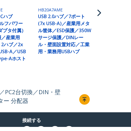
ル筐体／ESD
サージ保護／
E
HB20A7AME
ル・壁面設
-Cハブ
USB 2.0ハブ／7ポート
用・業務用U
セルフパワー
(7x USB-A)／産業用メタ
ダプタ付属）
ル筐体／ESD保護／350W
護／産業用
サージ保護／DINレー
en 2ハブ／2x
ル・壁面設置対応／工業
 USB-A／USB
用・業務用USBハブ
Type-Aホスト
護／PC2台切換／DIN・壁
ター 分配器
接続する