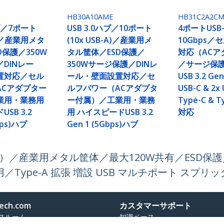
HB30A10AME
HB31C2A2CM
ハブ／7ポート
USB 3.0ハブ／10ポート
4ポートUSB
-A)／産業用メタ
(10x USB-A)／産業用メ
10Gbps／
D保護／350W
タル筐体／ESD保護／
対応（ACア
DINレー
350Wサージ保護／DINレ
／サージ保
置対応／セル
ール・壁面設置対応／セ
USB 3.2 G
ACアダプター
ルフパワー（ACアダプタ
USB-C & 2x
業用・業務用
ー付属）／工業用・業務
Type-C & 
SB 3.2
用 ハイスピードUSB 3.2
対応
bps)ハブ
Gen 1 (5Gbps)ハブ
SB-A）／産業用メタル筐体／最大120W共有／ESD保
ype-A 拡張 増設 USB マルチポート スプリッ
ech.com
カスタマーサポート
スルーム
知識ベース