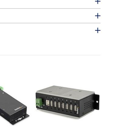
HB20A4AME
USB 2.0ハ
(4x USB-