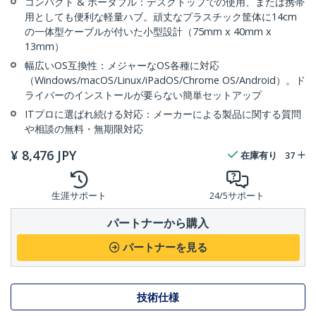
コンパクト & ポータブル：デスクトップでの使用、または携帯
用としても便利な軽量ハブ。頑丈なプラスチック筐体に14cm
の一体型ケーブルが付いた小型設計（75mm x 40mm x
13mm）
幅広いOS互換性：メジャーなOS各種に対応
（Windows/macOS/Linux/iPadOS/Chrome OS/Android）。ド
ライバーのインストールが要らない簡単セットアップ
ITプロに選ばれ続ける対応：メーカーによる製品に関する質問
や相談の無料・無期限対応
¥
8,476
JPY
在庫有り
37
生涯サポート
24/5サポート
パートナーから購入
パートナーを見る
技術仕様