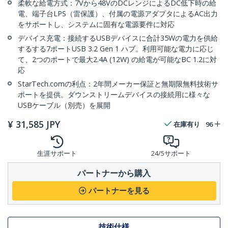
柔軟な給電方式：7Vから48VのDCレンジによるDC低下時の給
電、端子台LPS（雷保護）、付属の電源アダプタによるAC出力
をサポートし、システムに固有な電源要件に対応
デバイス充電：接続するUSBデバイスに合計35Wの電力を供給
するする7ポートUSB 3.2 Gen 1 ハブ。利用可能な電力に応じ
て、2つのポートで最大2.4A (12W) の給電が可能なBC 1.2に対
応
StarTech.comの利点：2年間メーカー保証と無期限無料技術サ
ポートを提供。ダウンストリームデバイスの接続用に様々な
USBケーブル（別売）を展開
¥
31,585
JPY
在庫有り
96
生涯サポート
24/5サポート
パートナーから購入
パートナーを見る
技術仕様