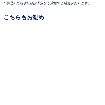
* 製品の外観や仕様は予告なく変更する場合があります。
こちらもお勧め
ST4300USBM
HBS304A24A
USBハブ／USB 3.0
4x4対応USB 3.0
(5Gbps) 接続／4ポー
(5Gbps)周辺機器共有
ト／産業用メタル筐体
スイッチ
／DINレール・壁面設