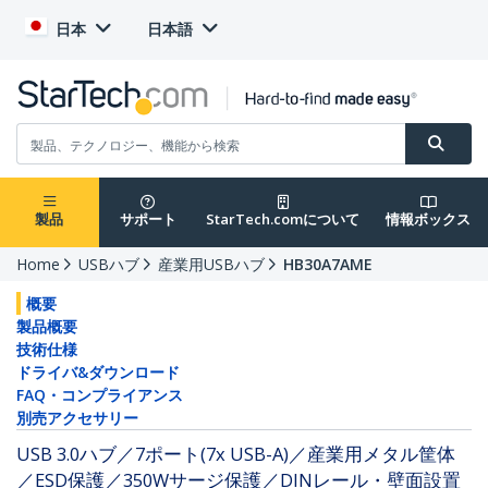
日本
日本語
製品
サポート
StarTech.comについて
情報ボックス
Home
USBハブ
産業用USBハブ
HB30A7AME
概要
製品概要
技術仕様
ドライバ&ダウンロード
FAQ・コンプライアンス
別売アクセサリー
USB 3.0ハブ／7ポート(7x USB-A)／産業用メタル筐体
／ESD保護／350Wサージ保護／DINレール・壁面設置