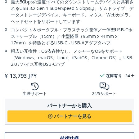
最大5Gbpsの速度:すべてのダウンストリームデバイスと共有さ
れるUSB 3.2 Gen 1 SuperSpeed 5 Gbpsは、サムドライブ、デ
ータストレージデバイス、キーボード、マウス、Webカメラ、
ヘッドセットをサポートしています
コンパクト＆ポータブル：プラスチック筐体／一体型USB-Cホ
ストケーブル（15cm）／小型軽量（95mm x 41mm x
17mm）を特徴とするUSB-C - USB-Aアダプタハブ
幅広い互換性：OS依存性なし、メジャーなOSをサポート
（Windows、macOS、Linux、iPadOS、Chrome OS）。USB
2.0デバイス互換USB-Cハブ
¥
13,793
JPY
在庫有り
34
生涯サポート
24/5サポート
パートナーから購入
パートナーを見る
技術仕様