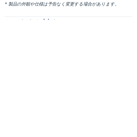
* 製品の外観や仕様は予告なく変更する場合があります。
こちらもお勧め
HB30C3A1GE
3ポートUSB 3.0
(5Gbps) ハブ USB
Type-C接続 GbE対応
ACアダプタ付属
ST3300G3UA
USB 3.0ハブ／Type-A
接続／3ポート／3x
USB 3.2 Gen 1 Type-A
／5Gbps／有線LANア
ダプター内蔵／バスパ
ワー／27cm一体型ケー