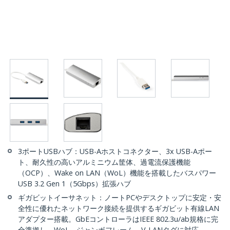
3ポートUSBハブ：USB-Aホストコネクター、3x USB-Aポー
ト、耐久性の高いアルミニウム筐体、過電流保護機能
（OCP）、Wake on LAN（WoL）機能を搭載したバスパワー
USB 3.2 Gen 1（5Gbps）拡張ハブ
ギガビットイーサネット：ノートPCやデスクトップに安定・安
全性に優れたネットワーク接続を提供するギガビット有線LAN
アダプター搭載。GbEコントローラはIEEE 802.3u/ab規格に完
全準拠し、WoL、ジャンボフレーム、V-LANタグに対応