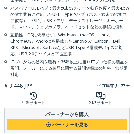
バスパワーUSBハブ：最大5Gbpsのデータ転送速度と最大4.5W
の電力共有に対応したUSB Type-Aハブ（ホスト端末の給電力
に依存）。SSD、USBメモリ、データストレージ、キーボー
ド、マウス、ウェブカメラ、ヘッドセットなどの接続に便利
互換性：OSに依存せず。Windows、macOS、Linux、
ChromeOS、Androidを搭載したLenovo X1 Carbon、Dell
XPS、Microsoft SurfaceなどUSB Type-A搭載デバイスに対
応。USB 2.0デバイスと下位互換
ITプロからの信頼を獲得：35年以上に渡りITプロ仕様の製品を
展開。メーカーによる製品に関する質問や相談の無料・無期限
対応
¥
9,448
JPY
在庫有り
77
生涯サポート
24/5サポート
パートナーから購入
パートナーを見る