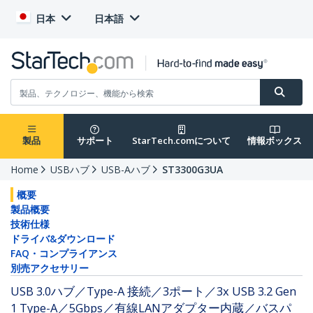
日本
日本語
製品
サポート
StarTech.comについて
情報ボックス
Home
USBハブ
USB-Aハブ
ST3300G3UA
概要
製品概要
技術仕様
ドライバ&ダウンロード
FAQ・コンプライアンス
別売アクセサリー
USB 3.0ハブ／Type-A 接続／3ポート／3x USB 3.2 Gen
1 Type-A／5Gbps／有線LANアダプター内蔵／バスパ