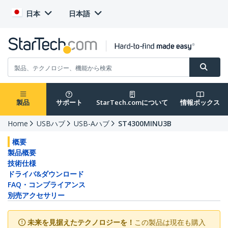
日本
日本語
製品
サポート
StarTech.comについて
情報ボックス
Home
USBハブ
USB-Aハブ
ST4300MINU3B
概要
製品概要
技術仕様
ドライバ&ダウンロード
FAQ・コンプライアンス
別売アクセサリー
未来を見据えたテクノロジーを！
この製品は現在も購入