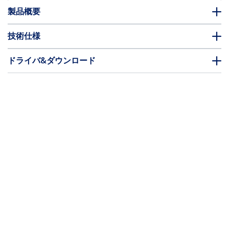
製品概要
技術仕様
ドライバ&ダウンロード
FAQ・コンプライアンス
別売アクセサリー
* 製品の外観や仕様は予告なく変更する場合があります。
4ポートUSB 3.0 (5Gbps) ハブ ブラック
製品ID:
ST4300MINU3B
パートナーガイド
取扱代理店
StarTech.com
ニュースルーム