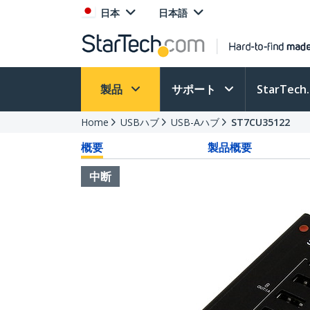
日本
日本語
製品
サポート
StarTec
Home
USBハブ
USB-Aハブ
ST7CU35122
概要
製品概要
中断