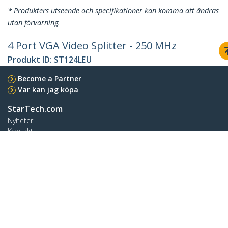
* Produkters utseende och specifikationer kan komma att ändras
utan förvarning.
4 Port VGA Video Splitter - 250 MHz
Produkt ID:
ST124LEU
Become a Partner
Var kan jag köpa
StarTech.com
Nyheter
Kontakt
Om oss
Lediga jobb
Kvalitet och efterlevnad
Blog
Kundtjänst
Knowledge Base
Drivrutiner & hämtningsbara filer
Support FAQs