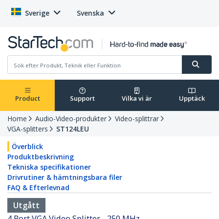
Sverige
Svenska
Product
Support
Vilka vi är
Upptäck
Home
Audio-Video-produkter
Video-splittrar
VGA-splitters
ST124LEU
Överblick
Produktbeskrivning
Tekniska specifikationer
Drivrutiner & hämtningsbara filer
FAQ & Efterlevnad
Utgått
4 Port VGA Video Splitter - 250 MHz