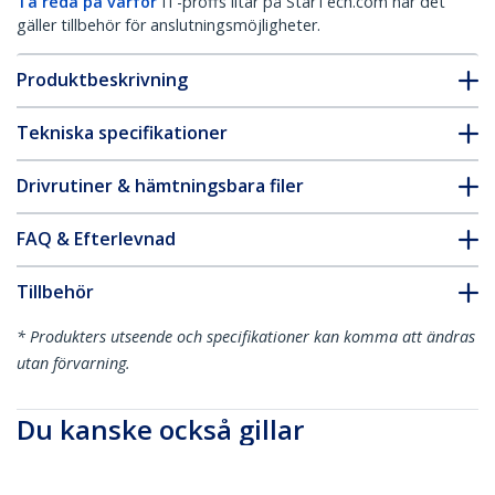
Ta reda på varför
IT-proffs litar på StarTech.com när det
gäller tillbehör för anslutningsmöjligheter.
Produktbeskrivning
Tekniska specifikationer
Drivrutiner & hämtningsbara filer
FAQ & Efterlevnad
Tillbehör
* Produkters utseende och specifikationer kan komma att ändras
utan förvarning.
Du kanske också gillar