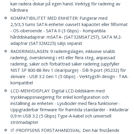
kan radera diskar på egen hand. Verktyg för radering av
hårdvara
KOMPATIBILITET MED ENHETER: Fungerar med
2,5/3,5 tums SATA-enheter oavsett kapacitet eller filformat
- OS-oberoende - SATA II (3 Gbps) - Kompatibla
hårddiskadaptrar: mSATA- (SAT32MSAT257), SATA M.2-
adaptrar (SAT32M225) säljs separat
RADERINGSLÄGEN: 9 raderingslägen, inklusive snabb
radering, överskrivning i ett eller flera steg, anpassad
radering, säker och förbättrad säker radering (uppfyller
NIST SP 800-88 Rev 1 clear/purge) - DB-9-port (RS232) för
skrivare - USB 3.2 Gen 1 (5 Gbps) - Verktygsfri design - TAA-
kompatibel
LCD-MENYDISPLAY: Digital LCD-bildskärm med
tryckknappsnavigering för enkel konfiguration och
inställning av enheten - Lysdioder med flera funktioner -
Uppgraderbar firmware för framtida standarder - Inkluderar
0,9 m USB 3.2 (5 Gbps) Type-A-kabel och universell
strömadapter
IT-PROFFSENS FÖRSTAHANDSVAL: Den här fristående