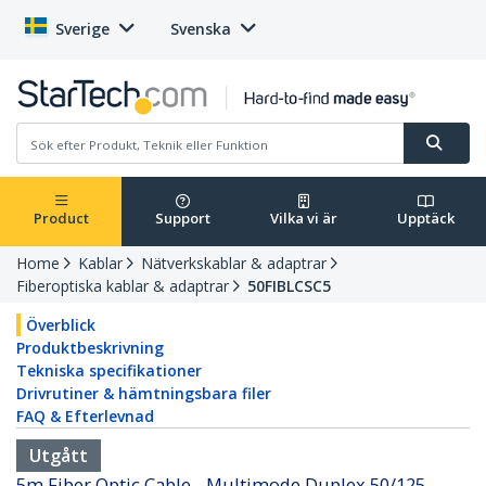
Sverige
Svenska
Product
Support
Vilka vi är
Upptäck
Home
Kablar
Nätverkskablar & adaptrar
Fiberoptiska kablar & adaptrar
50FIBLCSC5
Överblick
Produktbeskrivning
Tekniska specifikationer
Drivrutiner & hämtningsbara filer
FAQ & Efterlevnad
Utgått
5m Fiber Optic Cable - Multimode Duplex 50/125 -