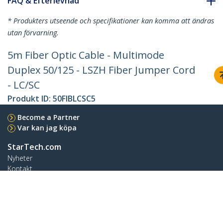
FAQ & Efterlevnad
* Produkters utseende och specifikationer kan komma att ändras
utan förvarning.
5m Fiber Optic Cable - Multimode
Duplex 50/125 - LSZH Fiber Jumper Cord
- LC/SC
Produkt ID:
50FIBLCSC5
Become a Partner
Var kan jag köpa
StarTech.com
Nyheter
Kontakt
Om oss
Lediga jobb
Kvalitet och efterlevnad
Blog