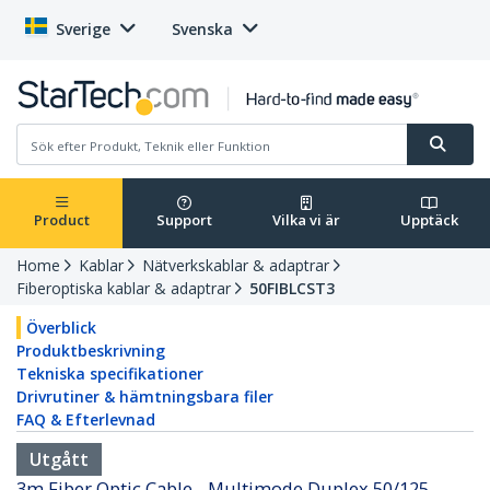
Sverige
Svenska
Product
Support
Vilka vi är
Upptäck
Home
Kablar
Nätverkskablar & adaptrar
Fiberoptiska kablar & adaptrar
50FIBLCST3
Överblick
Produktbeskrivning
Tekniska specifikationer
Drivrutiner & hämtningsbara filer
FAQ & Efterlevnad
Utgått
3m Fiber Optic Cable - Multimode Duplex 50/125 -