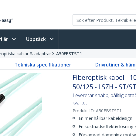
vi är
Upptäck
roptiska kablar & adaptrar
A50FBSTST1
Tekniska specifikationer
Drivrutiner & häm
Fiberoptisk kabel - 
50/125 - LSZH - ST/ST
Levererar snabb, pålitlig dat
kvalitet
Produkt ID:
A50FBSTST1
En mer hållbar kabeldesign
En kostnadseffektiv lösning
Försämrad dämpning motsvara