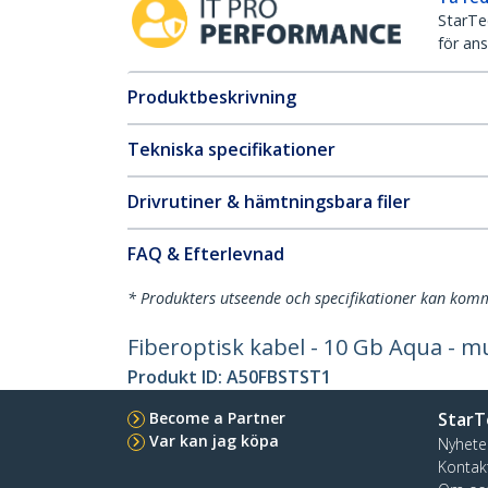
StarTec
för ans
Produktbeskrivning
Tekniska specifikationer
Drivrutiner & hämtningsbara filer
FAQ & Efterlevnad
* Produkters utseende och specifikationer kan komm
Fiberoptisk kabel - 10 Gb Aqua - mu
Produkt ID:
A50FBSTST1
Become a Partner
StarT
Var kan jag köpa
Nyhete
Kontak