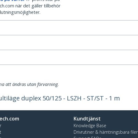
h.com när det gäller tillbehör
lutningsmöjligheter.
a att ändras utan förvarning.
ltiläge duplex 50/125 - LSZH - ST/ST - 1 m
ech.com
Kundtjänst
r
Knowledge Base
t
Drivrutiner & hämtningsbara filer