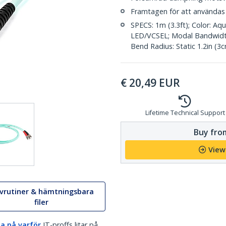
Framtagen för att användas 
SPECS: 1m (3.3ft); Color: 
LED/VCSEL; Modal Bandwidt
Bend Radius: Static 1.2in (3
€
20,49
EUR
Lifetime Technical Support
Buy from
View
ivrutiner & hämtningsbara
filer
a på varför
IT-proffs litar på