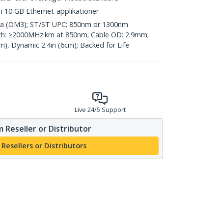
i 10 GB Ethernet-applikationer
Aqua (OM3); ST/ST UPC; 850nm or 1300nm
h: ≥2000MHz·km at 850nm; Cable OD: 2.9mm;
cm), Dynamic 2.4in (6cm); Backed for Life
Live 24/5 Support
 Reseller or Distributor
 Resellers or Distributors