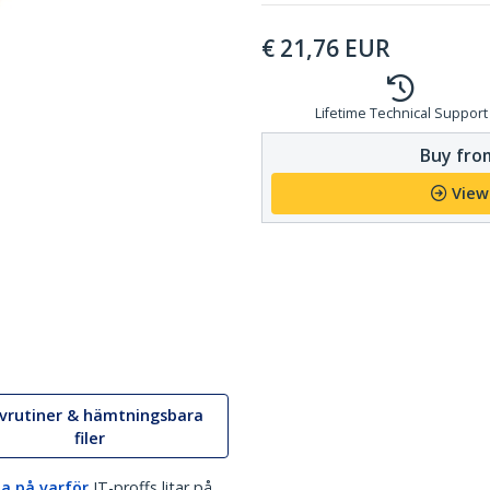
€
21,76
EUR
Lifetime Technical Support
Buy from
View
ivrutiner & hämtningsbara
filer
a på varför
IT-proffs litar på