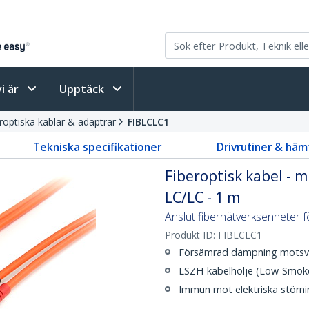
vi är
Upptäck
roptiska kablar & adaptrar
FIBLCLC1
Tekniska specifikationer
Drivrutiner & häm
Fiberoptisk kabel - m
LC/LC - 1 m
Anslut fibernätverksenheter 
Produkt ID:
FIBLCLC1
Försämrad dämpning motsvara
LSZH-kabelhölje (Low-Smok
Immun mot elektriska störni