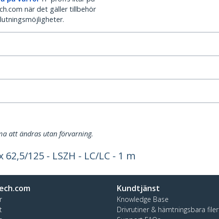
h.com när det gäller tillbehör
lutningsmöjligheter.
a att ändras utan förvarning.
x 62,5/125 - LSZH - LC/LC - 1 m
ech.com
Kundtjänst
r
Knowledge Base
t
Drivrutiner & hämtningsbara filer