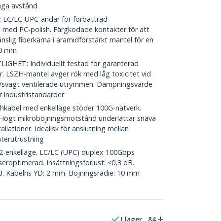
ånga avstånd
C/LC-UPC-ändar för förbättrad
 med PC-polish. Färgkodade kontakter för att
änslig fiberkärna i aramidförstärkt mantel för en
10 mm
HET: Individuellt testad för garanterad
r. LSZH-mantel avger rök med låg toxicitet vid
na/svagt ventilerade utrymmen. Dämpningsvärde
r industristandarder
kabel med enkelläge stöder 100G-nätverk.
Högt mikroböjningsmotstånd underlättar snäva
allationer. Idealisk för anslutning mellan
nterutrustning
-enkelläge. LC/LC (UPC) duplex 100Gbps
eroptimerad. Insättningsförlust: ≤0,3 dB.
B. Kabelns YD: 2 mm. Böjningsradie: 10 mm
I lager
84