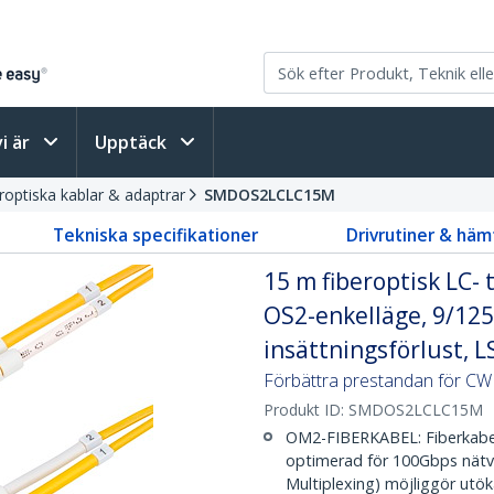
vi är
Upptäck
roptiska kablar & adaptrar
SMDOS2LCLC15M
Tekniska specifikationer
Drivrutiner & häm
15 m fiberoptisk LC- 
OS2-enkelläge, 9/125
insättningsförlust, 
Förbättra prestandan för CWD
Produkt ID:
SMDOS2LCLC15M
OM2-FIBERKABEL: Fiberkabe
optimerad för 100Gbps nätv
Multiplexing) möjliggör utö