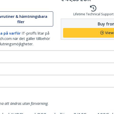
Lifetime Technical Support
ivrutiner & hämtningsbara
filer
Buy from
View
a på varför
IT-proffs litar på
h.com när det gäller tillbehör
lutningsmöjligheter.
a att ändras utan förvarning.