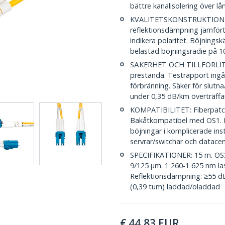
bättre kanalisolering över l
KVALITETSKONSTRUKTION: L
reflektionsdämpning jämfört
indikera polaritet. Böjningsk
belastad böjningsradie på 
SÄKERHET OCH TILLFÖRLITLIG
prestanda. Testrapport ingå
förbränning. Säker för slut
under 0,35 dB/km överträffa
KOMPATIBILITET: Fiberpatch
Bakåtkompatibel med OS1. 
böjningar i komplicerade inst
servrar/switchar och datace
SPECIFIKATIONER: 15 m. OS2
9/125 µm. 1 260-1 625 nm las
Reflektionsdämpning: ≥55 d
(0,39 tum) laddad/oladdad
€
44,83
EUR