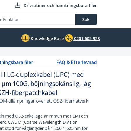
Drivrutiner och hämtningsbara filer
Sök
Knowledge Base
0201 605 928
tningsbara filer
FAQ & Efterlevnad
till LC-duplexkabel (UPC) med
 µm 100G, böjningsokänslig, låg
LSZH-fiberpatchkabel
M-tillämpningar över ett OS2-fibernätverk
ln med OS2-enkelläge är immun mot EMI och
erk. CWDM (Coarse Wavelength Division
kat stöd för våglängder på 1 260-1 625 nm för