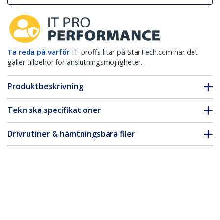
Ta reda på varför
IT-proffs litar på StarTech.com när det
gäller tillbehör för anslutningsmöjligheter.
Produktbeskrivning
Tekniska specifikationer
Drivrutiner & hämtningsbara filer
FAQ & Efterlevnad
Tillbehör
* Produkters utseende och specifikationer kan komma att ändras
utan förvarning.