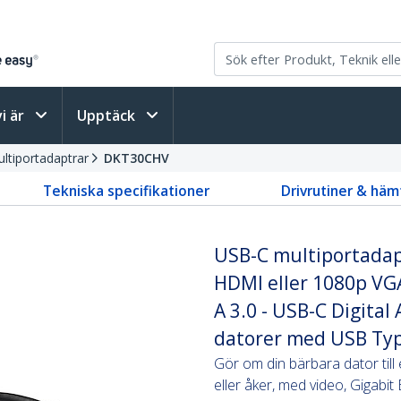
vi är
Upptäck
ltiportadaptrar
DKT30CHV
Tekniska specifikationer
Drivrutiner & häm
USB-C multiportadap
HDMI eller 1080p VGA
A 3.0 - USB-C Digita
datorer med USB Ty
Gör om din bärbara dator till
eller åker, med video, Gigab