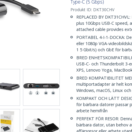
Type-C (5 Gbps)
Produkt ID:
DKT30CHV
REPLACED BY DKT31CHVL: New
plus 10Gbps USB-C speed, a
attached cable provides ext
PORTABEL 4-I-1-DOCKA: Denn
eller 1080p VGA-videobildsk
1 5 Gbit/s) och GbE för bär
BRED ENHETSKOMPATIBILITE
USB-C- och Thunderbolt 3-e
XPS, Lenovo Yoga, MacBook
BRED KOMPATIBILITET MED 
multiportadapter är helt k
Windows, macOS, Linux oc
KOMPAKT OCH LÄTT DESIGN:
för bärbara datorer passar pe
arbete hemifrån
PERFEKT FÖR RESOR: Denna u
bärbara dator, utan behov av
affärsresor eller arbete utan