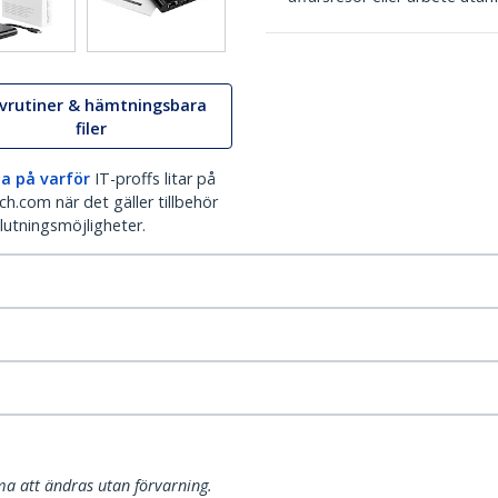
ivrutiner & hämtningsbara
filer
a på varför
IT-proffs litar på
h.com när det gäller tillbehör
lutningsmöjligheter.
a att ändras utan förvarning.