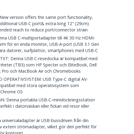
 version offers the same port functionality,
dditional USB-C port& extra-long 12" (29cm)
ended reach to reduce port/connector strain
a USB C-multiportadapter till 4K 30 Hz HDMI-
ärm för en enda monitor, USB-A-port (USB 3.1 Gen
bara datorer, surfplattor, smartphones med USB-C
T: Denna USB C-resedocka är kompatibel med
nheter (TB3) som HP Specter och EliteBook, Dell
 Pro och MacBook Air och Chromebooks
OPERATIVSYSTEM: USB Type-C digital AV-
ompatibel med stora operativsystem som
h Chrome OS
 Denna portabla USB-C-minidockningsstation
rfekt i datorväskan eller fickan vid resor eller
niversaladapter är USB-bussdriven från din
 extern strömadapter, vilket gör den perfekt för
för kontoret