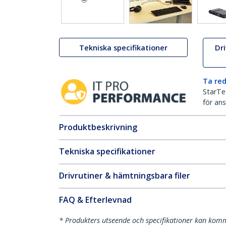
Tekniska specifikationer
Dr
Ta red
StarTec
för ans
Produktbeskrivning
Tekniska specifikationer
Drivrutiner & hämtningsbara filer
FAQ & Efterlevnad
* Produkters utseende och specifikationer kan komm