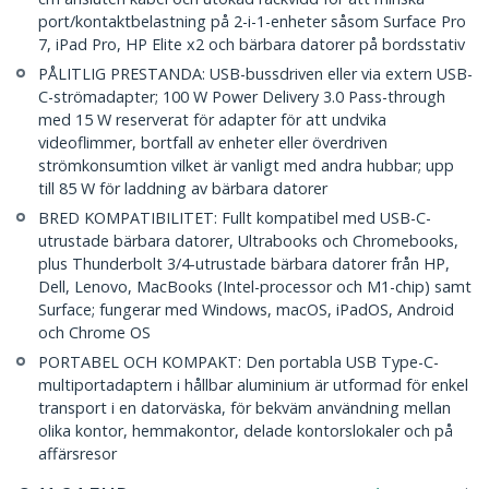
port/kontaktbelastning på 2-i-1-enheter såsom Surface Pro
7, iPad Pro, HP Elite x2 och bärbara datorer på bordsstativ
PÅLITLIG PRESTANDA: USB-bussdriven eller via extern USB-
C-strömadapter; 100 W Power Delivery 3.0 Pass-through
med 15 W reserverat för adapter för att undvika
videoflimmer, bortfall av enheter eller överdriven
strömkonsumtion vilket är vanligt med andra hubbar; upp
till 85 W för laddning av bärbara datorer
BRED KOMPATIBILITET: Fullt kompatibel med USB-C-
utrustade bärbara datorer, Ultrabooks och Chromebooks,
plus Thunderbolt 3/4-utrustade bärbara datorer från HP,
Dell, Lenovo, MacBooks (Intel-processor och M1-chip) samt
Surface; fungerar med Windows, macOS, iPadOS, Android
och Chrome OS
PORTABEL OCH KOMPAKT: Den portabla USB Type-C-
multiportadaptern i hållbar aluminium är utformad för enkel
transport i en datorväska, för bekväm användning mellan
olika kontor, hemmakontor, delade kontorslokaler och på
affärsresor