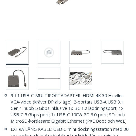
9-I-1 USB-C-MULTIPORTADAPTER: HDMI 4K 30 Hz eller
VGA-video (kräver DP alt-läge); 2-portars USB-A USB 3.1
Gen 1-hubb 5 Gbps inklusive 1x BC 1.2 laddningsport; 1x
USB-C 5 Gbps port; 1x USB-C 100W PD 3.0-port; SD- och
MicroSD-kortläsare; Gigabit Ethernet (PXE Boot och WoL)
EXTRA LÅNG KABEL: USB-C-mini-dockningsstation med 30
cm ansluten kabel och utökad räckvidd för att minska