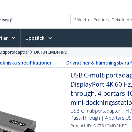
vi är
Upptäck
ltiportadaptrar
DKT31CMDPHPD
ekniska specifikationer
Drivrutiner & hämtningsbara f
USB C-multiportadapt
DisplayPort 4K 60 Hz
through, 4-portars 1
mini-dockningsstatio
USB-C-multiportadapter | HD
Pass-Through | 4 portars U
Produkt ID:
DKT31CMDPHPD