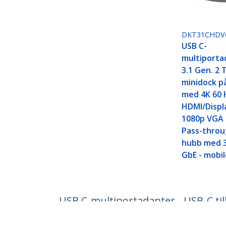
DKT31CHD
USB C-
multiporta
3.1 Gen. 2 
minidock p
med 4K 60 
HDMI/Displ
1080p VGA 
Pass-throu
hubb med 3
GbE - mobi
USB C-multiportadapter - USB-C til
through, 4-portars 10 Gbit/s USB-