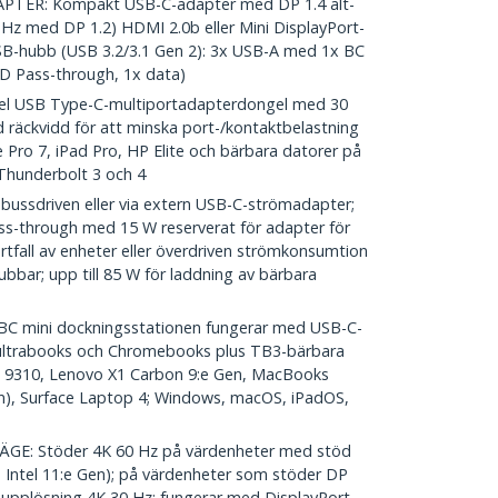
PTER: Kompakt USB-C-adapter med DP 1.4 alt-
0 Hz med DP 1.2) HDMI 2.0b eller Mini DisplayPort-
USB-hubb (USB 3.2/3.1 Gen 2): 3x USB-A med 1x BC
PD Pass-through, 1x data)
l USB Type-C-multiportadapterdongel med 30
 räckvidd för att minska port-/kontaktbelastning
 Pro 7, iPad Pro, HP Elite och bärbara datorer på
Thunderbolt 3 och 4
ssdriven eller via extern USB-C-strömadapter;
ss-through med 15 W reserverat för adapter för
rtfall av enheter eller överdriven strömkonsumtion
ubbar; upp till 85 W för laddning av bärbara
 mini dockningsstationen fungerar med USB-C-
 ultrabooks och Chromebooks plus TB3-bärbara
3 9310, Lenovo X1 Carbon 9:e Gen, MacBooks
en), Surface Laptop 4; Windows, macOS, iPadOS,
ÄGE: Stöder 4K 60 Hz på värdenheter med stöd
m Intel 11:e Gen); på värdenheter som stöder DP
eoupplösning 4K 30 Hz; fungerar med DisplayPort-