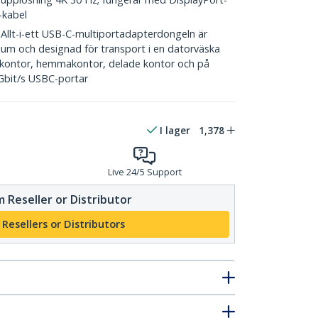
-kabel
t-i-ett USB-C-multiportadapterdongeln är
inium och designad för transport i en datorväska
n kontor, hemmakontor, delade kontor och på
 Gbit/s USBC-portar
I lager
1,378
Live 24/5 Support
 Reseller or Distributor
 Resellers or Distributors