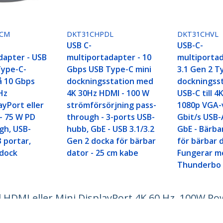
VCM
DKT31CHPDL
DKT31CHVL
USB C-
USB-C-
dapter - USB
multiportadapter - 10
multiportad
Type-C-
Gbps USB Type-C mini
3.1 Gen 2 T
å 10 Gbps
dockningsstation med
dockningsst
Hz
4K 30Hz HDMI - 100 W
USB-C till 4
ayPort eller
strömförsörjning pass-
1080p VGA-v
- 75 W PD
through - 3-ports USB-
Gbit/s USB-
gh, USB-
hubb, GbE - USB 3.1/3.2
GbE - Bärba
 portar,
Gen 2 docka för bärbar
för bärbar 
ldock
dator - 25 cm kabe
Fungerar m
Thunderbo
l HDMI eller Mini DisplayPort 4K 60 Hz, 100W Po
hubb - USB Type-C-mini-dockningsstation - med