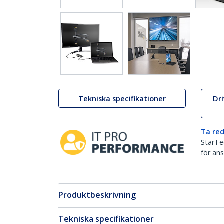
Tekniska specifikationer
Dr
Ta red
StarTec
för ans
Produktbeskrivning
Tekniska specifikationer