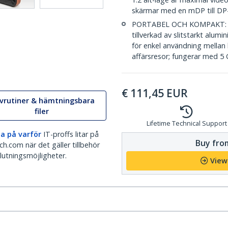
skärmar med en mDP till DP
PORTABEL OCH KOMPAKT: All
tillverkad av slitstarkt alum
för enkel användning mella
affärsresor; fungerar med 5
€
111,45
EUR
ivrutiner & hämtningsbara
filer
Lifetime Technical Support
a på varför
IT-proffs litar på
Buy from
h.com när det gäller tillbehör
lutningsmöjligheter.
View