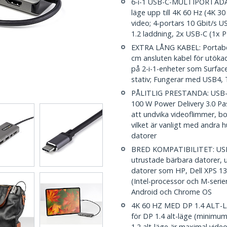
6-i-1 USB-C-MULTIPORTADA
läge upp till 4K 60 Hz (4K 3
video; 4-portars 10 Gbit/s 
1.2 laddning, 2x USB-C (1x 
EXTRA LÅNG KABEL: Portabe
cm ansluten kabel för utökad
på 2-i-1-enheter som Surface
stativ; Fungerar med USB4, 
PÅLITLIG PRESTANDA: USB-bu
100 W Power Delivery 3.0 Pa
att undvika videoflimmer, bo
vilket är vanligt med andra h
datorer
BRED KOMPATIBILITET: USBC
utrustade bärbara datorer,
datorer som HP, Dell XPS 1
(Intel-processor och M-seri
Android och Chrome OS
4K 60 HZ MED DP 1.4 ALT-L
för DP 1.4 alt-läge (minimu
1.2 alt-läge är maximal vid