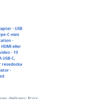
apter - USB
ype-C-mini
ation -
K HDMI eller
ideo - 10
A USB-C,
r resedocka
dator -
ed
wer delivery Pass-
 30 cm ansluten kabel