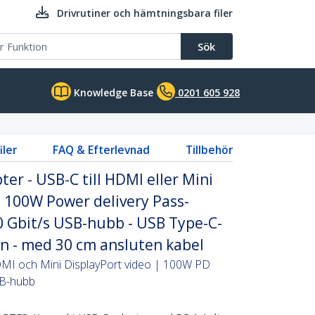
Drivrutiner och hämtningsbara filer
Sök
Knowledge Base
0201 605 928
iler
FAQ & Efterlevnad
Tillbehör
er - USB-C till HDMI eller Mini
, 100W Power delivery Pass-
0 Gbit/s USB-hubb - USB Type-C-
n - med 30 cm ansluten kabel
MI och Mini DisplayPort video | 100W PD
SB-hubb