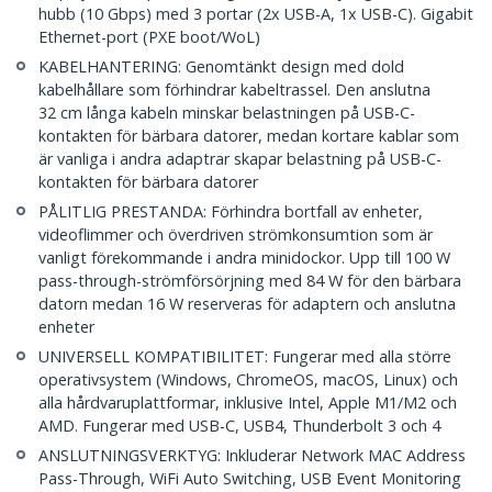
hubb (10 Gbps) med 3 portar (2x USB-A, 1x USB-C). Gigabit
Ethernet-port (PXE boot/WoL)
KABELHANTERING: Genomtänkt design med dold
kabelhållare som förhindrar kabeltrassel. Den anslutna
32 cm långa kabeln minskar belastningen på USB-C-
kontakten för bärbara datorer, medan kortare kablar som
är vanliga i andra adaptrar skapar belastning på USB-C-
kontakten för bärbara datorer
PÅLITLIG PRESTANDA: Förhindra bortfall av enheter,
videoflimmer och överdriven strömkonsumtion som är
vanligt förekommande i andra minidockor. Upp till 100 W
pass-through-strömförsörjning med 84 W för den bärbara
datorn medan 16 W reserveras för adaptern och anslutna
enheter
UNIVERSELL KOMPATIBILITET: Fungerar med alla större
operativsystem (Windows, ChromeOS, macOS, Linux) och
alla hårdvaruplattformar, inklusive Intel, Apple M1/M2 och
AMD. Fungerar med USB-C, USB4, Thunderbolt 3 och 4
ANSLUTNINGSVERKTYG: Inkluderar Network MAC Address
Pass-Through, WiFi Auto Switching, USB Event Monitoring