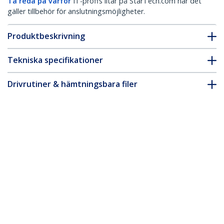
Ta reda på varför
IT-proffs litar på StarTech.com när det
gäller tillbehör för anslutningsmöjligheter.
Produktbeskrivning
Tekniska specifikationer
Drivrutiner & hämtningsbara filer
FAQ & Efterlevnad
Tillbehör
* Produkters utseende och specifikationer kan komma att ändras
utan förvarning.
Du kanske också gillar