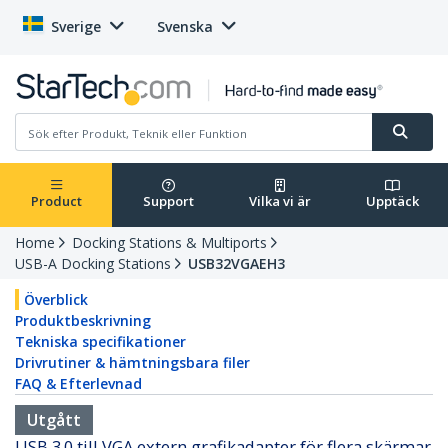
Sverige
Svenska
Product
Support
Vilka vi är
Upptäck
Home
Docking Stations & Multiports
USB-A Docking Stations
USB32VGAEH3
Överblick
Produktbeskrivning
Tekniska specifikationer
Drivrutiner & hämtningsbara filer
FAQ & Efterlevnad
Utgått
USB 3.0 till VGA extern grafikadapter för flera skärmar