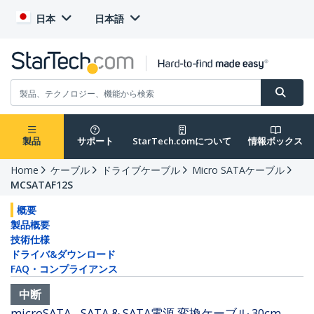
日本
日本語
製品
サポート
StarTech.comについて
情報ボックス
Home
ケーブル
ドライブケーブル
Micro SATAケーブル
MCSATAF12S
概要
製品概要
技術仕様
ドライバ&ダウンロード
FAQ・コンプライアンス
中断
microSATA - SATA & SATA電源 変換ケーブル 30cm