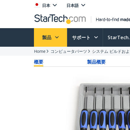
日本
日本語
製品
サポート
StarTec
Home
コンピュータパーツ
システム ビルドおよ
概要
製品概要