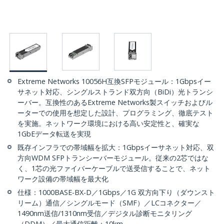
Extreme Networks 10056H互換SFPモジュール：1Gbpsイー
サネット対応、シングルストランド双方向（BiDi）光トランシ
ーバー。互換性のあるExtreme Networks製スイッチおよびル
ーターでの使用を想定した設計、プログラミング、徹底テスト
を実施。ネットワーク環境における高い安定性と、確実な
1GbEデータ転送を実現
既存インフラでの帯域幅を拡大：1Gbpsイーサネット対応、双
方向WDM SFPトランシーバーモジュール。従来の2芯ではな
く、1芯の光ファイバーケーブルで送受信することで、ネット
ワーク設備の帯域幅を最大化
仕様：1000BASE-BX-D／1Gbps／1G 双方向下り（ダウンスト
リーム）通信／シングルモード（SMF）／LCコネクター／
1490nm送信/1310nm受信／デジタル診断モニタリング
（DDM）／最大通信距離：10km