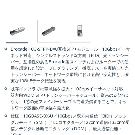
Brocade 10G-SFPP-BXU互換SFP+モジュール：10Gbpsイーサ
ネット対応、シングルストランド双方向（BiDi）光トランシー
バー。互換性のあるBrocade製スイッチおよびルーターでの使
用を想定した設計、プログラミング、徹底テストを実施した光
トランシーバー。ネットワーク環境における高い安定性と、確
実な10GbEデータ転送を実現
既存インフラでの帯域幅を拡大：10Gbpsイーサネット対応、
双方向WDM SFP+トランシーバーモジュール。従来の2芯では
なく、1芯の光ファイバーケーブルで送受信することで、ネッ
トワーク設備の帯域幅を最大化
仕様：10GBASE-BX-U／10Gbps／双方向通信（BiDi）／シン
グルモード（SMF）／LCコネクター／1270nm送信/1330nm受
信／デジタル診断モニタリング（DDM）／最大通信距離：
10km