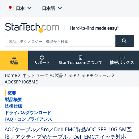
日本
日本語
製品
サポート
StarTech.comについて
情報ボックス
Home
ネットワークI/O製品
SFP
SFPモジュール
AOCSFP10G5ME
概要
製品概要
技術仕様
ドライバ&ダウンロード
FAQ・コンプライアンス
AOCケーブル／5m／Dell EMC製品AOC-SFP-10G-5M互
換／アクティブ光ケーブル／Dell EMCスイッチ対応