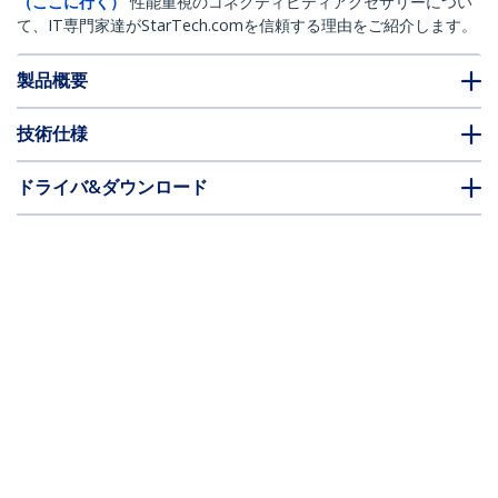
（ここに行く）
性能重視のコネクティビティアクセサリーについ
て、IT専門家達がStarTech.comを信頼する理由をご紹介します。
製品概要
技術仕様
ドライバ&ダウンロード
FAQ・コンプライアンス
* 製品の外観や仕様は予告なく変更する場合があります。
AOCケーブル／5m／Dell EMC製品AOC-
SFP-10G-5M互換／アクティブ光ケーブル
／Dell EMCスイッチ対応
製品ID:
AOCSFP10G5ME
パートナーガイド
取扱代理店