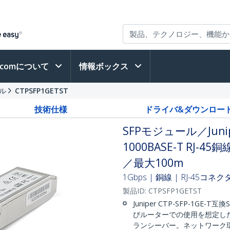
h.comについて
情報ボックス
ール
CTPSFP1GETST
技術仕様
ドライバ&ダウンロー
SFPモジュール／Junipe
1000BASE-T RJ-
／最大100m
1Gbps | 銅線 | RJ-45コネ
製品ID:
CTPSFP1GETST
Juniper CTP-SFP-1GE
びルーターでの使用を想定し
ランシーバー。ネットワーク環