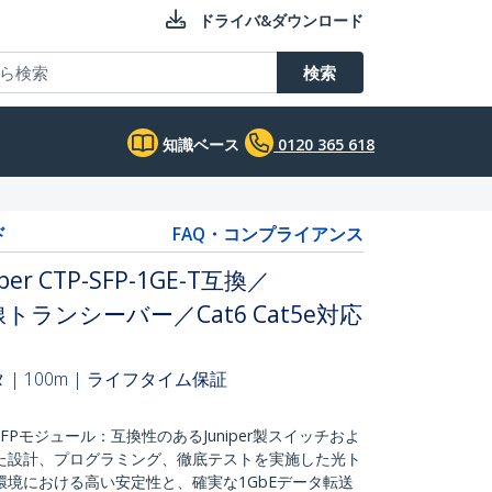
ドライバ&ダウンロード
検索
知識ベース
0120 365 618
ド
FAQ・コンプライアンス
r CTP-SFP-1GE-T互換／
45銅線トランシーバー／Cat6 Cat5e対応
クタ | 100m | ライフタイム保証
-T互換SFPモジュール：互換性のあるJuniper製スイッチおよ
た設計、プログラミング、徹底テストを実施した光ト
境における高い安定性と、確実な1GbEデータ転送