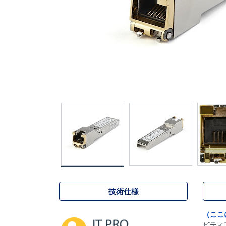
技術仕様
（ここ
ビティ