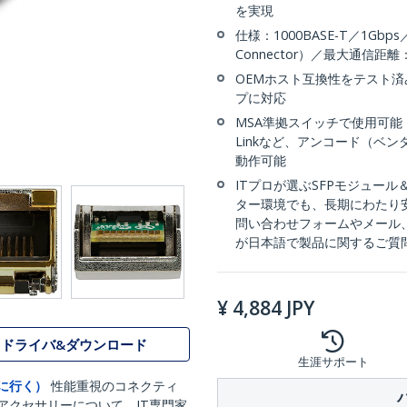
を実現
仕様：1000BASE-T／1Gbps
Connector）／最大通信距離
OEMホスト互換性をテスト済み
プに対応
MSA準拠スイッチで使用可能：Ubiq
Linkなど、アンコード（ベ
動作可能
ITプロが選ぶSFPモジュー
ター環境でも、長期にわたり
問い合わせフォームやメール
が日本語で製品に関するご質
¥
4,884
JPY
ドライバ&ダウンロード
生涯サポート
に行く）
性能重視のコネクティ
アクセサリーについて、IT専門家