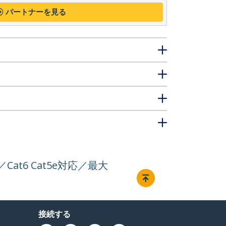
パートナーを見る
／Cat6 Cat5e対応／最大
接続する