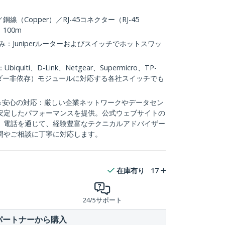
／銅線（Copper）／RJ-45コネクター（RJ-45
：100m
：Juniperルーターおよびスイッチでホットスワッ
uiti、D-Link、Netgear、Supermicro、TP-
ンダー非依存）モジュールに対応する各社スイッチでも
ル＆安心の対応：厳しい企業ネットワークやデータセン
安定したパフォーマンスを提供。公式ウェブサイトの
、電話を通じて、経験豊富なテクニカルアドバイザー
問やご相談に丁寧に対応します。
在庫有り
17
24/5サポート
パートナーから購入