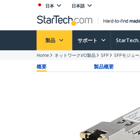
日本
日本語
製品
サポート
StarTec
Home
ネットワークI/O製品
SFP
SFPモジュ
概要
製品概要