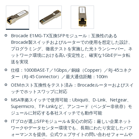
Brocade E1MG-TX互換SFPモジュール：互換性のある
Brocade製スイッチおよびルーターでの使用を想定した設計、
プログラミング、徹底テストを実施した光トランシーバー。ネ
ットワーク環境における高い安定性と、確実な1GbEデータ転
送を実現
仕様：1000BASE-T／1Gbps／銅線（Copper）／RJ-45コネク
ター（RJ-45 Connector）／最大通信距離：100m
OEMホスト互換性をテスト済み：Brocadeルーターおよびスイ
ッチでホットスワップに対応
MSA準拠スイッチで使用可能：Ubiquiti、D-Link、Netgear、
Supermicro、TP-Linkなど、アンコード（ベンダー非依存）モ
ジュールに対応する各社スイッチでも動作可能
ITプロが選ぶSFPモジュール＆安心の対応：厳しい企業ネット
ワークやデータセンター環境でも、長期にわたり安定したパフ
ォーマンスを提供。公式ウェブサイトの問い合わせフォームや