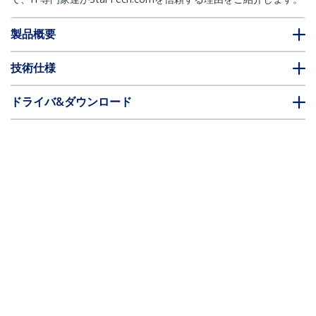
製品概要
技術仕様
ドライバ&ダウンロード
FAQ・コンプライアンス
* 製品の外観や仕様は予告なく変更する場合があります。
SFPモジュール／Brocade E1MG-TX互換
／1000BASE-T RJ-45銅線トランシーバー
／Cat6 Cat5e対応／最大100m
製品ID:
E1MG-TX-ST
パートナーガイド
取扱代理店