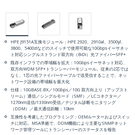
HPE J9151A互換モジュール：HPE 2920、2910al、3500yl、
3800、5400zlなどのスイッチで使用可能な10Gbpsイーサネッ
ト対応シングルストランド双方向（BiDi）光ファイバーSFP+
既存インフラでの帯域幅を拡大：10Gbpsイーサネット対応、
双方向WDM SFP+トランシーバーモジュール。従来の2芯では
なく、1芯の光ファイバーケーブルで送受信することで、ネッ
トワーク設備の帯域幅を最大化
仕様：10GBASE-BX／10Gbps／10G 双方向上り（アップスト
リーム）通信／シングルモード（SMF）／LCコネクター／
1270nm送信/1330nm受信／デジタル診断モニタリング
（DDM）／最大通信距離：10km
互換性を考慮したプログラミング：OEMルーターおよびスイッ
チに対応。MSA準拠で、DDM機能により主要なSNMPネット
ワーク管理ツールにトランシーバーのステータスを報告