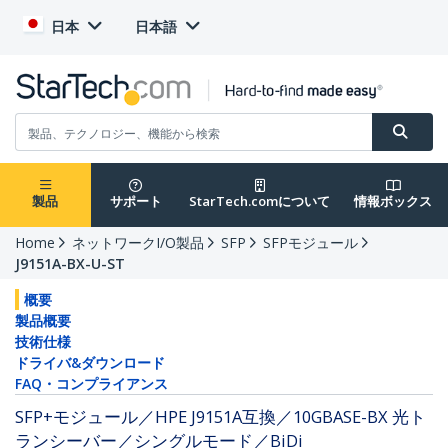
日本
日本語
製品
サポート
StarTech.comについて
情報ボックス
Home
ネットワークI/O製品
SFP
SFPモジュール
J9151A-BX-U-ST
概要
製品概要
技術仕様
ドライバ&ダウンロード
FAQ・コンプライアンス
SFP+モジュール／HPE J9151A互換／10GBASE-BX 光ト
ランシーバー／シングルモード／BiDi