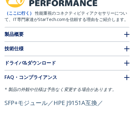
（ここに行く）
性能重視のコネクティビティアクセサリーについ
て、IT専門家達がStarTech.comを信頼する理由をご紹介します。
製品概要
技術仕様
ドライバ&ダウンロード
FAQ・コンプライアンス
* 製品の外観や仕様は予告なく変更する場合があります。
SFP+モジュール／HPE J9151A互換／
10GBASE-BX 光トランシーバー／シング
ルモード／BiDi
製品ID:
J9151A-BX-U-ST