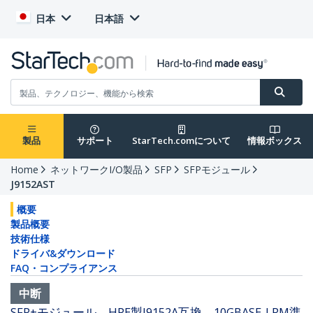
日本
日本語
製品
サポート
StarTech.comについて
情報ボックス
Home
ネットワークI/O製品
SFP
SFPモジュール
J9152AST
概要
製品概要
技術仕様
ドライバ&ダウンロード
FAQ・コンプライアンス
中断
SFP+モジュール HPE製J9152A互換 10GBASE-LRM準