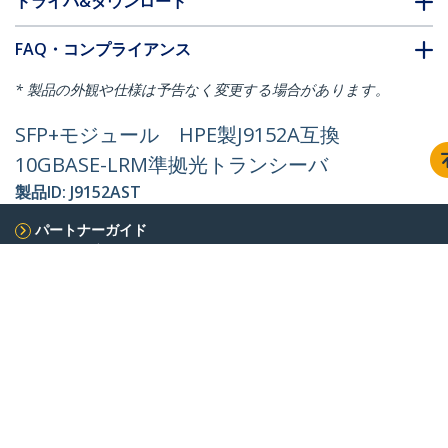
ドライバ&ダウンロード
FAQ・コンプライアンス
* 製品の外観や仕様は予告なく変更する場合があります。
SFP+モジュール HPE製J9152A互換
10GBASE-LRM準拠光トランシーバ
製品ID:
J9152AST
パートナーガイド
取扱代理店
StarTech.com
ニュースルーム
お問い合わせ
会社情報
採用情報
品質とコンプライアンス
Blog