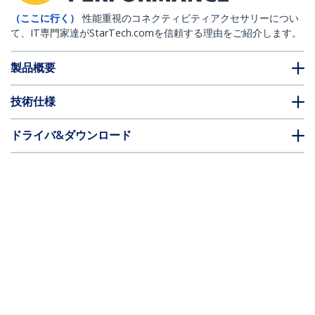
（ここに行く）
性能重視のコネクティビティアクセサリーについ
て、IT専門家達がStarTech.comを信頼する理由をご紹介します。
製品概要
技術仕様
ドライバ&ダウンロード
FAQ・コンプライアンス
* 製品の外観や仕様は予告なく変更する場合があります。
QSFP+モジュール／Cisco QSFP-40G-CSR4
互換／40GBASE-SR4 光トランシーバー／
マルチモード／850nm／最大300m／
MPO／DDM対応
製品ID:
QSFP-40G-CSR4-ST