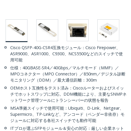
Cisco QSFP-40G-CSR4互換モジュール：Cisco Firepower、
ASR9000、ASR1000、C9300、NCS5500などのスイッチで使
用可能
仕様：40GBASE-SR4／40Gbps／マルチモード（MMF）／
MPOコネクター（MPO Connector）／850nm／デジタル診断
モニタリング（DDM）／最大通信距離：300m
OEMホスト互換性をテスト済み：Ciscoルーターおよびスイッ
チでホットスワップに対応。DDM機能により、主要なSNMPネ
ットワーク管理ツールにトランシーバーの状態を報告
MSA準拠スイッチで使用可能：Ubiquiti、D-Link、Netgear、
Supermicro、TP-Linkなど、アンコード（ベンダー非依存）モ
ジュールに対応する各社スイッチでも動作可能
ITプロが選ぶSFPモジュール＆安心の対応：厳しい企業ネット