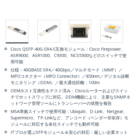
Cisco QSFP-40G-SR4-S互換モジュール：Cisco Firepower、
ASR9000、ASR1000、C9300、NCS5500などのスイッチで使
用可能
仕様：40GBASE-SR4／40Gbps／マルチモード（MMF）／
MPOコネクター（MPO Connector）／850nm／デジタル診断
モニタリング（DDM）／最大通信距離：100m
OEMホスト互換性をテスト済み：Ciscoルーターおよびスイッ
チでホットスワップに対応。DDM機能により、主要なSNMPネ
ットワーク管理ツールにトランシーバーの状態を報告
MSA準拠スイッチで使用可能：Ubiquiti、D-Link、Netgear、
Supermicro、TP-Linkなど、アンコード（ベンダー非依存）モ
ジュールに対応する各社スイッチでも動作可能
ITプロが選ぶSFPモジュール＆安心の対応：厳しい企業ネット