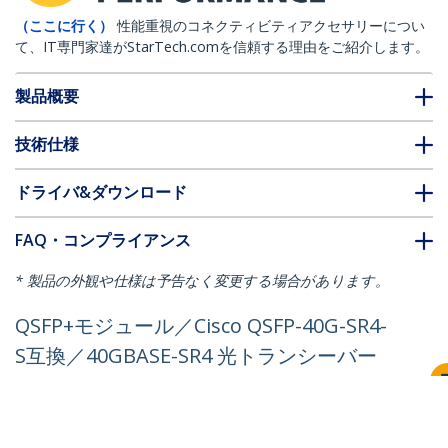
（ここに行く）
性能重視のコネクティビティアクセサリーについ
て、IT専門家達がStarTech.comを信頼する理由をご紹介します。
製品概要
技術仕様
ドライバ&ダウンロード
FAQ・コンプライアンス
* 製品の外観や仕様は予告なく変更する場合があります。
QSFP+モジュール／Cisco QSFP-40G-SR4-
S互換／40GBASE-SR4 光トランシーバー
／マルチモード／850nm／最大100m／
MPO／DDM対応
製品ID:
QSFP-40G-SR4-S-ST