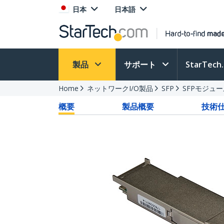
日本
日本語
製品
サポート
StarTec
Home
ネットワークI/O製品
SFP
SFPモジュ
概要
製品概要
技術