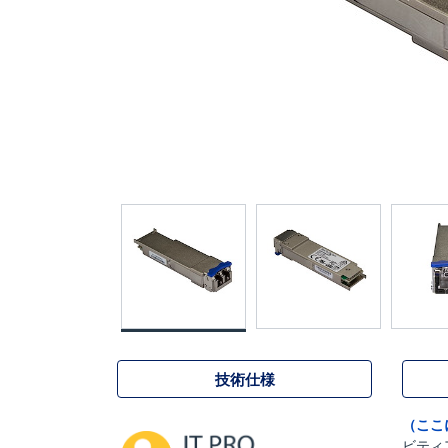
技術仕様
（ここ
ビティ