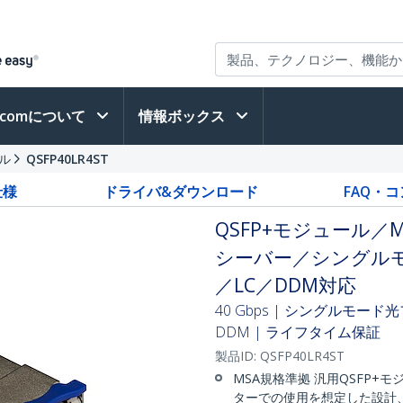
h.comについて
情報ボックス
ール
QSFP40LR4ST
仕様
ドライバ&ダウンロード
FAQ・
QSFP+モジュール／MS
シーバー／シングルモード
／LC／DDM対応
40 Gbps | シングルモード光ファイバ
DDM | ライフタイム保証
製品ID:
QSFP40LR4ST
MSA規格準拠 汎用QSFP+
ターでの使用を想定した設計