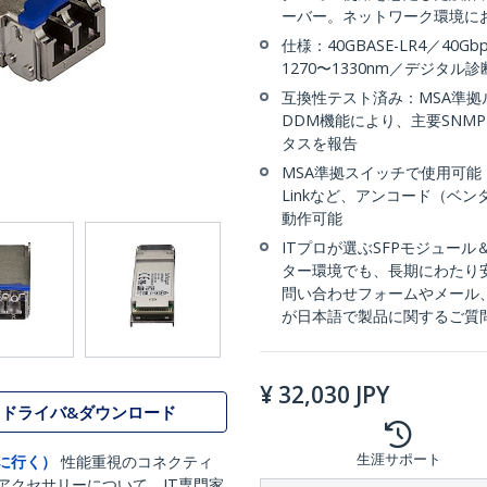
ーバー。ネットワーク環境にお
仕様：40GBASE-LR4／4
1270〜1330nm／デジタ
互換性テスト済み：MSA準
DDM機能により、主要SNM
タスを報告
MSA準拠スイッチで使用可能：Ubiq
Linkなど、アンコード（ベ
動作可能
ITプロが選ぶSFPモジュー
ター環境でも、長期にわたり
問い合わせフォームやメール
が日本語で製品に関するご質
¥
32,030
JPY
ドライバ&ダウンロード
生涯サポート
に行く）
性能重視のコネクティ
アクセサリーについて、IT専門家