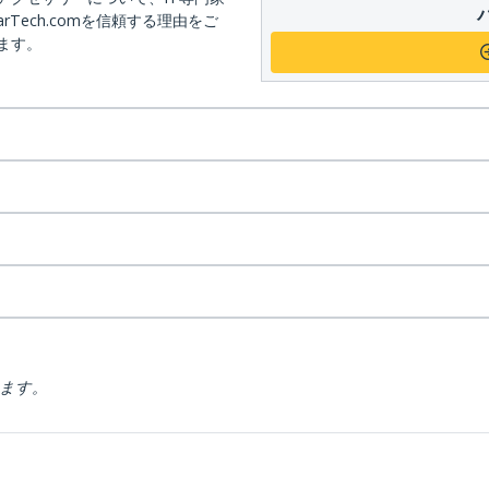
arTech.comを信頼する理由をご
ます。
ります。