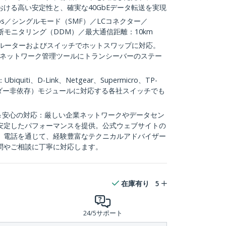
ける高い安定性と、確実な40GbEデータ転送を実現
0Gbps／シングルモード（SMF）／LCコネクター／
ル診断モニタリング（DDM）／最大通信距離：10km
拠ルーターおよびスイッチでホットスワップに対応。
Pネットワーク管理ツールにトランシーバーのステー
uiti、D-Link、Netgear、Supermicro、TP-
ンダー非依存）モジュールに対応する各社スイッチでも
ル＆安心の対応：厳しい企業ネットワークやデータセン
安定したパフォーマンスを提供。公式ウェブサイトの
、電話を通じて、経験豊富なテクニカルアドバイザー
問やご相談に丁寧に対応します。
在庫有り
5
24/5サポート