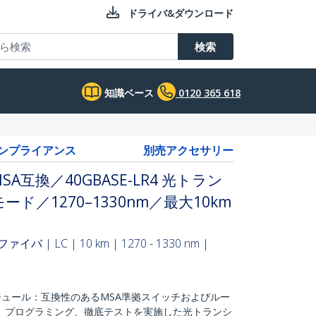
ドライバ&ダウンロード
検索
知識ベース
0120 365 618
コンプライアンス
別売アクセサリー
A互換／40GBASE-LR4 光トラン
／1270–1330nm／最大10km
 | LC | 10 km | 1270 - 1330 nm |
モジュール：互換性のあるMSA準拠スイッチおよびルー
、プログラミング、徹底テストを実施した光トランシ