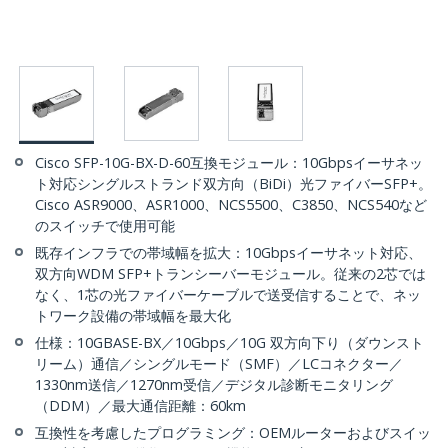
Cisco SFP-10G-BX-D-60互換モジュール：10Gbpsイーサネッ
ト対応シングルストランド双方向（BiDi）光ファイバーSFP+。
Cisco ASR9000、ASR1000、NCS5500、C3850、NCS540など
のスイッチで使用可能
既存インフラでの帯域幅を拡大：10Gbpsイーサネット対応、
双方向WDM SFP+トランシーバーモジュール。従来の2芯では
なく、1芯の光ファイバーケーブルで送受信することで、ネッ
トワーク設備の帯域幅を最大化
仕様：10GBASE-BX／10Gbps／10G 双方向下り（ダウンスト
リーム）通信／シングルモード（SMF）／LCコネクター／
1330nm送信／1270nm受信／デジタル診断モニタリング
（DDM）／最大通信距離：60km
互換性を考慮したプログラミング：OEMルーターおよびスイッ