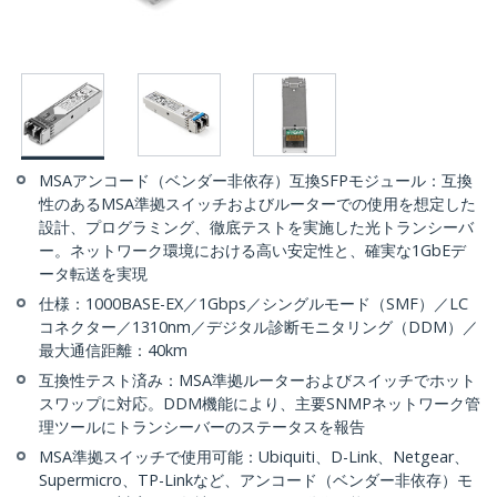
MSAアンコード（ベンダー非依存）互換SFPモジュール：互換
性のあるMSA準拠スイッチおよびルーターでの使用を想定した
設計、プログラミング、徹底テストを実施した光トランシーバ
ー。ネットワーク環境における高い安定性と、確実な1GbEデ
ータ転送を実現
仕様：1000BASE-EX／1Gbps／シングルモード（SMF）／LC
コネクター／1310nm／デジタル診断モニタリング（DDM）／
最大通信距離：40km
互換性テスト済み：MSA準拠ルーターおよびスイッチでホット
スワップに対応。DDM機能により、主要SNMPネットワーク管
理ツールにトランシーバーのステータスを報告
MSA準拠スイッチで使用可能：Ubiquiti、D-Link、Netgear、
Supermicro、TP-Linkなど、アンコード（ベンダー非依存）モ