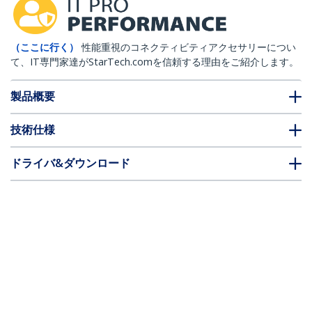
（ここに行く）
性能重視のコネクティビティアクセサリーについ
て、IT専門家達がStarTech.comを信頼する理由をご紹介します。
製品概要
技術仕様
ドライバ&ダウンロード
FAQ・コンプライアンス
* 製品の外観や仕様は予告なく変更する場合があります。
SFPモジュール／MSA互換／1000BASE-EX
光トランシーバー／シングルモード／
1310nm／最大40km／LC／DDM対応