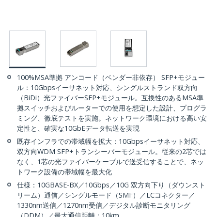
100%MSA準拠 アンコード（ベンダー非依存） SFP+モジュー
ル：10Gbpsイーサネット対応、シングルストランド双方向
（BiDi）光ファイバーSFP+モジュール。互換性のあるMSA準
拠スイッチおよびルーターでの使用を想定した設計、プログラ
ミング、徹底テストを実施。ネットワーク環境における高い安
定性と、確実な10GbEデータ転送を実現
既存インフラでの帯域幅を拡大：10Gbpsイーサネット対応、
双方向WDM SFP+トランシーバーモジュール。従来の2芯では
なく、1芯の光ファイバーケーブルで送受信することで、ネッ
トワーク設備の帯域幅を最大化
仕様：10GBASE-BX／10Gbps／10G 双方向下り（ダウンスト
リーム）通信／シングルモード（SMF）／LCコネクター／
1330nm送信／1270nm受信／デジタル診断モニタリング
（DDM）／最大通信距離：10km